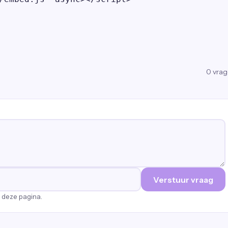
0
vra
Verstuur vraag
p deze pagina.