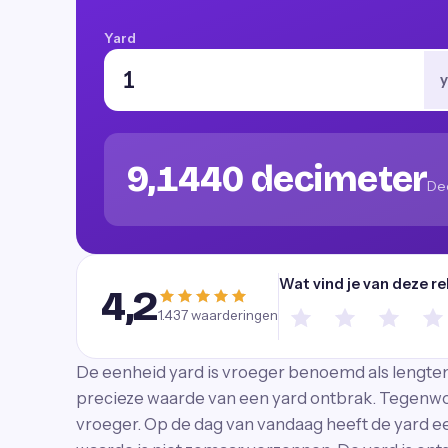
Yard
y
9,1440 decimeter
De
Wat vind je van deze r
4,2
1.437
waarderingen
De eenheid yard is vroeger benoemd als lengte
precieze waarde van een yard ontbrak. Tegenwo
vroeger. Op de dag van vandaag heeft de yard e