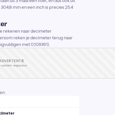
aan uit 3 maal een voet, en dus ook uit
 304,8 mm en een inch is precies 25,4
ter
 te rekenen naar decimeter
dersom reken je decimeter terug naar
nigvuldigen met 0,109361).
ADVERTENTIE
-content · responsive
en:
cimeter