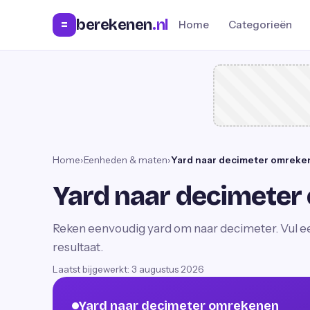
berekenen
.nl
=
Home
Categorieën
Home
›
Eenheden & maten
›
Yard naar decimeter omreke
Yard naar decimete
Reken eenvoudig yard om naar decimeter. Vul een
resultaat.
Laatst bijgewerkt:
3 augustus 2026
Yard naar decimeter omrekenen