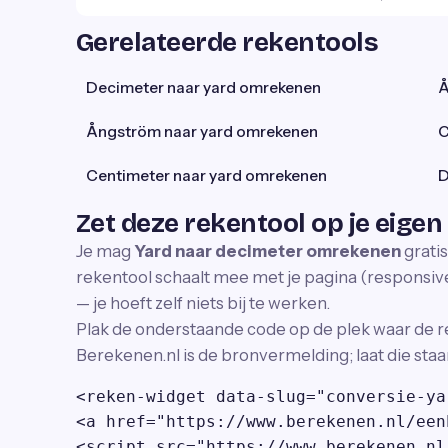
Gerelateerde rekentools
Decimeter naar yard omrekenen
Å
Ångström naar yard omrekenen
C
Centimeter naar yard omrekenen
D
Zet deze rekentool op je eigen
Je mag
Yard naar decimeter omrekenen
gratis
rekentool schaalt mee met je pagina (responsive)
— je hoeft zelf niets bij te werken.
Plak de onderstaande code op de plek waar de r
Berekenen.nl is de bronvermelding; laat die staa
<reken-widget data-slug="conversie-ya
<a href="https://www.berekenen.nl/een
<script src="https://www.berekenen.nl