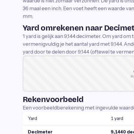
waarde is niet zomaar verzonnen. De yard is ontst
36 maal een inch. Een voet heeft een waarde van
mm.
Yard omrekenen naar Decime
1 yard is gelijk aan 9,144 decimeter. Om yard om
vermenigvuldig je het aantal yard met 9,144. An
yard door te delen door 9,144 (oftewel te verme
In
Rekenvoorbeeld
Een voorbeeldberekening met ingevulde waard
Yard
1 yard
Decimeter
9,1440 de