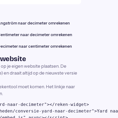
ngström naar decimeter omrekenen
entimeter naar decimeter omrekenen
ecimeter naar centimeter omrekenen
 website
 op je eigen website plaatsen. De
 en draait altijd op de nieuwste versie
ekentool moet komen. Het linkje naar
n.
rd-naar-decimeter"></reken-widget>

heden/conversie-yard-naar-decimeter">Yard naa
/embed.js" async></script>