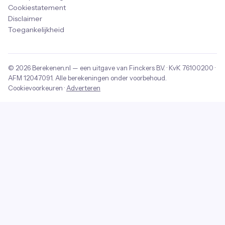
Cookiestatement
Disclaimer
Toegankelijkheid
© 2026
Berekenen.nl
— een uitgave van
Finckers B.V.
· KvK
76100200
·
AFM
12047091
. Alle berekeningen onder voorbehoud.
Cookievoorkeuren
·
Adverteren