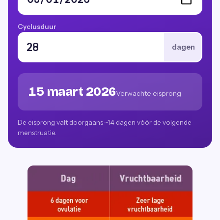
Cyclusduur
dagen
15 maart 2026
Verwachte eisprong
De eisprong valt doorgaans ~14 dagen vóór de volgende
menstruatie.