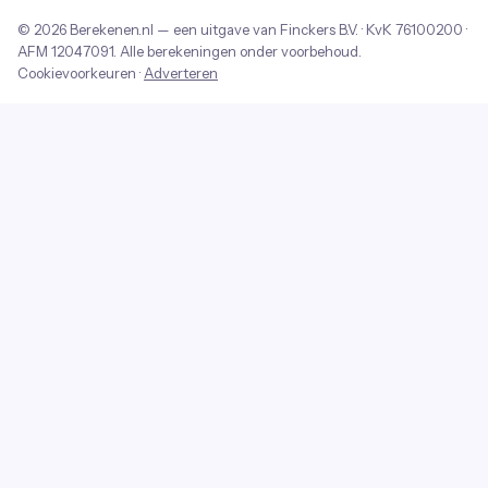
© 2026
Berekenen.nl
— een uitgave van
Finckers B.V.
· KvK
76100200
·
AFM
12047091
. Alle berekeningen onder voorbehoud.
Cookievoorkeuren
·
Adverteren