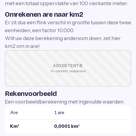
met een totaal oppervlakte van 100 vierkante meter.
Omrekenen are naar km2
Er zit dus een flink verschil in grootte tussen deze twee
eenheiden, een factor 10.000.
Wilt uw deze berekening andersom doen: zet hier
km2 om in are!
ADVERTENTIE
In-content · responsive
Rekenvoorbeeld
Een voorbeeldberekening met ingevulde waarden:
Are
1 are
Km²
0,0001 km²