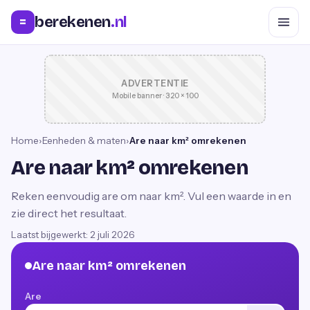
berekenen
.nl
=
ADVERTENTIE
Mobile banner · 320 × 100
Home
›
Eenheden & maten
›
Are naar km² omrekenen
Are naar km² omrekenen
Reken eenvoudig are om naar km². Vul een waarde in en
zie direct het resultaat.
Laatst bijgewerkt:
2 juli 2026
Are naar km² omrekenen
Are