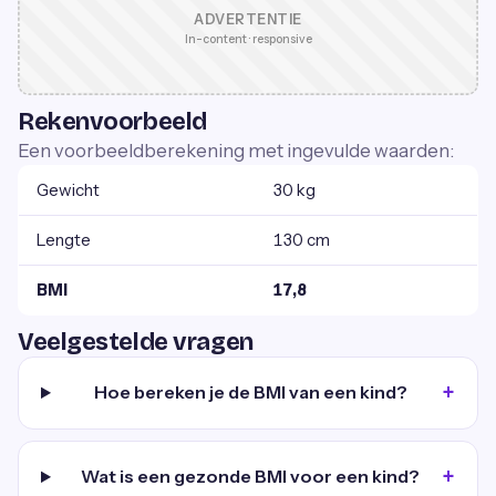
ADVERTENTIE
In-content · responsive
Rekenvoorbeeld
Een voorbeeldberekening met ingevulde waarden:
Gewicht
30 kg
Lengte
130 cm
BMI
17,8
Veelgestelde vragen
Hoe bereken je de BMI van een kind?
Wat is een gezonde BMI voor een kind?