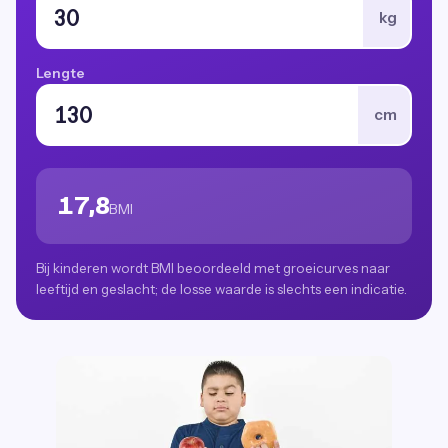
kg
Lengte
cm
17,8
BMI
Bij kinderen wordt BMI beoordeeld met groeicurves naar
leeftijd en geslacht; de losse waarde is slechts een indicatie.