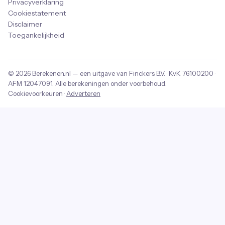
Privacyverklaring
Cookiestatement
Disclaimer
Toegankelijkheid
© 2026
Berekenen.nl
— een uitgave van
Finckers B.V.
· KvK
76100200
·
AFM
12047091
. Alle berekeningen onder voorbehoud.
Cookievoorkeuren
·
Adverteren