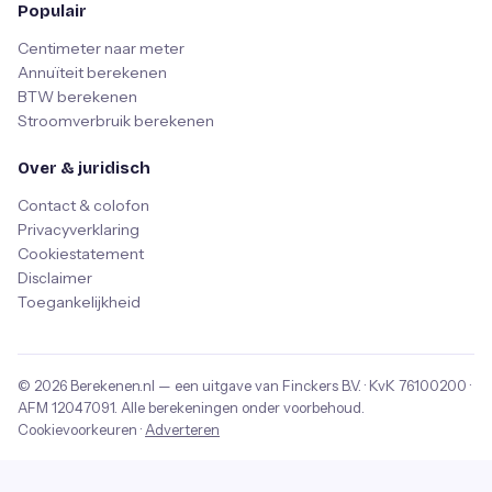
Populair
Centimeter naar meter
Annuïteit berekenen
BTW berekenen
Stroomverbruik berekenen
Over & juridisch
Contact & colofon
Privacyverklaring
Cookiestatement
Disclaimer
Toegankelijkheid
© 2026
Berekenen.nl
— een uitgave van
Finckers B.V.
· KvK
76100200
·
AFM
12047091
. Alle berekeningen onder voorbehoud.
Cookievoorkeuren
·
Adverteren