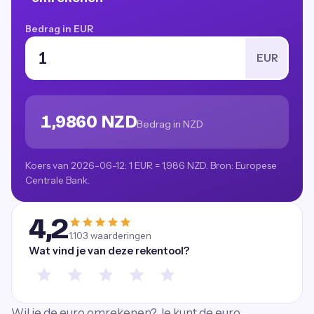
Bedrag in EUR
EUR
1,9860 NZD
Bedrag in NZD
Koers van 2026-06-12: 1 EUR = 1,986 NZD. Bron: Europese
Centrale Bank.
4,2
1.103
waarderingen
Wat vind je van deze rekentool?
Wil je de euro omrekenen? Je kunt de euro