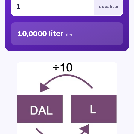
decaliter
10,0000 liter
Liter