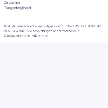
Disclaimer
Toegankelijkheid
© 2026
Berekenen.nl
— een uitgave van
Finckers B.V.
· KvK
76100200
·
AFM
12047091
. Alle berekeningen onder voorbehoud.
Cookievoorkeuren
·
Adverteren