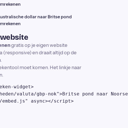
mrekenen
ustralische dollar naar Britse pond
mrekenen
 website
kenen
gratis op je eigen website
 (responsive) en draait altijd op de
.
ekentool moet komen. Het linkje naar
n.
eken-widget>

heden/valuta/gbp-nok">Britse pond naar Noorse
/embed.js" async></script>