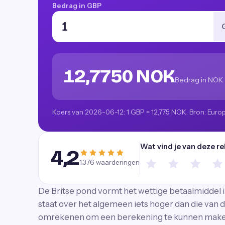
Bedrag in GBP
12,7750 NOK
Bedrag in NOK
Koers van 2026-06-12: 1 GBP = 12,775 NOK. Bron: Euro
Wat vind je van deze r
4,2
1.376
waarderingen
De Britse pond vormt het wettige betaalmiddel i
staat over het algemeen iets hoger dan die van d
omrekenen om een berekening te kunnen maken v