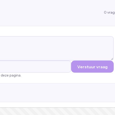
0
vra
Verstuur vraag
p deze pagina.