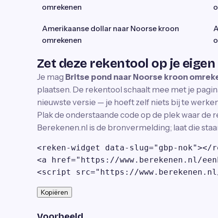
omrekenen
o
Amerikaanse dollar naar Noorse kroon
A
omrekenen
o
Zet deze rekentool op je eigen
Je mag
Britse pond naar Noorse kroon omre
plaatsen. De rekentool schaalt mee met je pagina
nieuwste versie — je hoeft zelf niets bij te werken
Plak de onderstaande code op de plek waar de r
Berekenen.nl is de bronvermelding; laat die staa
<reken-widget data-slug="gbp-nok"></r
<a href="https://www.berekenen.nl/een
<script src="https://www.berekenen.nl
Kopiëren
Voorbeeld