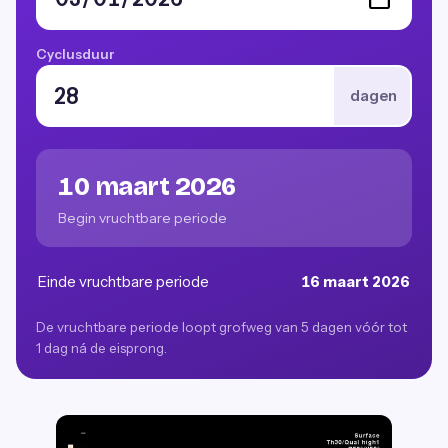
Cyclusduur
dagen
10 maart 2026
Begin vruchtbare periode
Einde vruchtbare periode
16 maart 2026
De vruchtbare periode loopt grofweg van 5 dagen vóór tot
1 dag ná de eisprong.