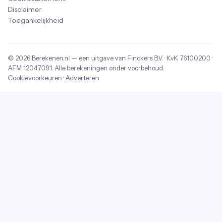
Disclaimer
Toegankelijkheid
© 2026
Berekenen.nl
— een uitgave van
Finckers B.V.
· KvK
76100200
·
AFM
12047091
. Alle berekeningen onder voorbehoud.
Cookievoorkeuren
·
Adverteren