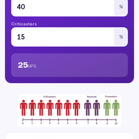
%
Criticasters
%
25
NPS