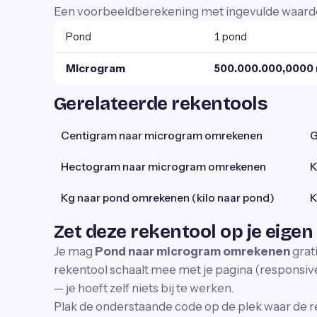
Een voorbeeldberekening met ingevulde waard
Pond
1 pond
Microgram
500.000.000,0000
Gerelateerde rekentools
Centigram naar microgram omrekenen
G
Hectogram naar microgram omrekenen
K
Kg naar pond omrekenen (kilo naar pond)
K
Zet deze rekentool op je eigen
Je mag
Pond naar microgram omrekenen
grat
rekentool schaalt mee met je pagina (responsive)
— je hoeft zelf niets bij te werken.
Plak de onderstaande code op de plek waar de r