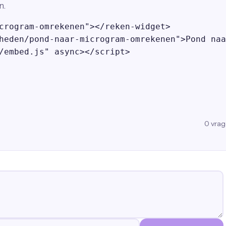
n.
crogram-omrekenen"></reken-widget>

heden/pond-naar-microgram-omrekenen">Pond naa
/embed.js" async></script>
0
vra