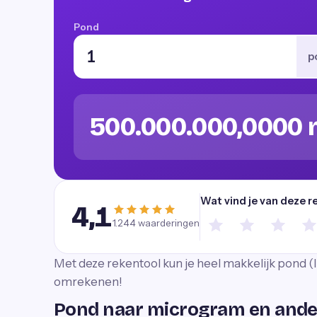
Pond
p
500.000.000,0000
Wat vind je van deze r
4,1
1.244
waarderingen
Met deze rekentool kun je heel makkelijk pond 
omrekenen!
Pond naar microgram en an