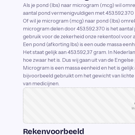
Als je pond (lbs) naar microgram (mcg) wil omre
aantal pond vermenigvuldigen met 453.592.370 i
Of wil je microgram (mcg) naar pond (lbs) omrek
microgram delen door 453.592.370 is het aantal p
gebruik voor de zekerheid onze rekentool voor a
Een pond (afkorting lbs) is een oude massa eenhe
Het staat gelijk aan 453.592,37 gram. In Nederla
hoe zwaar het is. Dus wij gaan uit van de Engelse
Microgram is een massa eenheid en het is gelij
bijvoorbeeld gebruikt om het gewicht van lichte
van medicijnen.
In
Rekenvoorbeeld