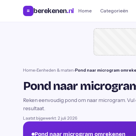
berekenen
.nl
=
Home
Categorieën
Home
›
Eenheden & maten
›
Pond naar microgram omrek
Pond naar microgra
Reken eenvoudig pond om naar microgram. Vul ee
resultaat.
Laatst bijgewerkt:
2 juli 2026
Pond naar microgram omrekenen