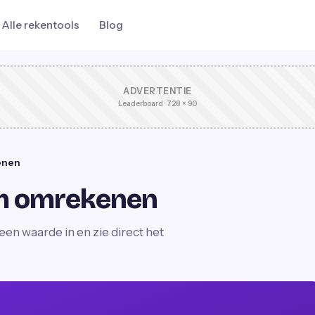
Alle rekentools
Blog
ADVERTENTIE
Leaderboard · 728 × 90
enen
m omrekenen
n waarde in en zie direct het