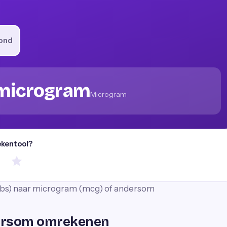
ond
 microgram
Microgram
ekentool?
(lbs) naar microgram (mcg) of andersom
dersom omrekenen