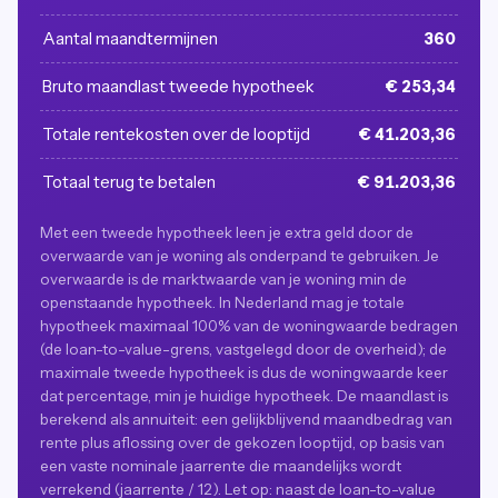
Aantal maandtermijnen
360
Bruto maandlast tweede hypotheek
€ 253,34
Totale rentekosten over de looptijd
€ 41.203,36
Totaal terug te betalen
€ 91.203,36
Met een tweede hypotheek leen je extra geld door de
overwaarde van je woning als onderpand te gebruiken. Je
overwaarde is de marktwaarde van je woning min de
openstaande hypotheek. In Nederland mag je totale
hypotheek maximaal 100% van de woningwaarde bedragen
(de loan-to-value-grens, vastgelegd door de overheid); de
maximale tweede hypotheek is dus de woningwaarde keer
dat percentage, min je huidige hypotheek. De maandlast is
berekend als annuiteit: een gelijkblijvend maandbedrag van
rente plus aflossing over de gekozen looptijd, op basis van
een vaste nominale jaarrente die maandelijks wordt
verrekend (jaarrente / 12). Let op: naast de loan-to-value