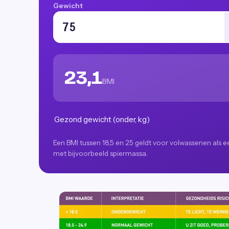
Gewicht
23,1
BMI
Gezond gewicht (onder, kg)
Een BMI tussen 18,5 en 25 geldt voor volwassenen als 
met bijvoorbeeld spiermassa.