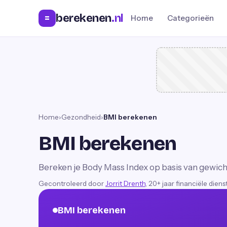
berekenen
.nl
=
Home
Categorieën
Home
›
Gezondheid
›
BMI berekenen
BMI berekenen
Bereken je Body Mass Index op basis van gewicht
Gecontroleerd door
Jorrit Drenth
, 20+ jaar financiële dien
BMI berekenen