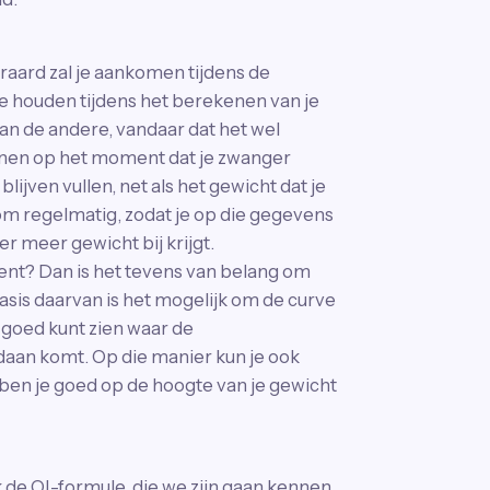
raard zal je aankomen tijdens de
e houden tijdens het berekenen van je
n de andere, vandaar dat het wel
enen op het moment dat je zwanger
lijven vullen, net als het gewicht dat je
m regelmatig, zodat je op die gegevens
er meer gewicht bij krijgt.
bent? Dan is het tevens van belang om
sis daarvan is het mogelijk om de curve
 goed kunt zien waar de
aan komt. Op die manier kun je ook
ben je goed op de hoogte van je gewicht
 de QI-formule, die we zijn gaan kennen