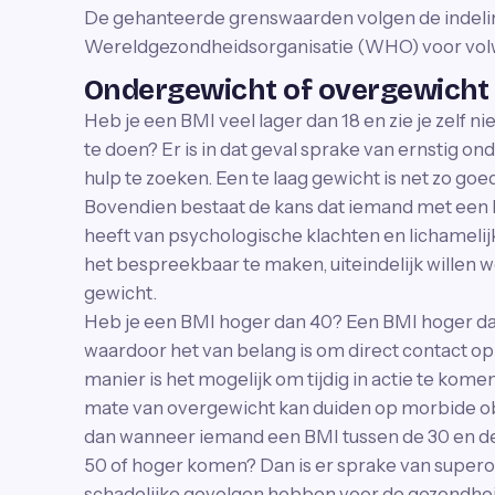
De gehanteerde grenswaarden volgen de indeli
Wereldgezondheidsorganisatie (WHO) voor vol
Ondergewicht of overgewicht (
Heb je een BMI veel lager dan 18 en zie je zelf 
te doen? Er is in dat geval sprake van ernstig on
hulp te zoeken. Een te laag gewicht is net zo go
Bovendien bestaat de kans dat iemand met een b
heeft van psychologische klachten en lichamelij
het bespreekbaar te maken, uiteindelijk willen
gewicht.
Heb je een BMI hoger dan 40? Een BMI hoger dan
waardoor het van belang is om direct contact op
manier is het mogelijk om tijdig in actie te komen
mate van overgewicht kan duiden op morbide obe
dan wanneer iemand een BMI tussen de 30 en de 4
50 of hoger komen? Dan is er sprake van superob
schadelijke gevolgen hebben voor de gezondhei