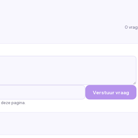
0
vra
Verstuur vraag
p deze pagina.