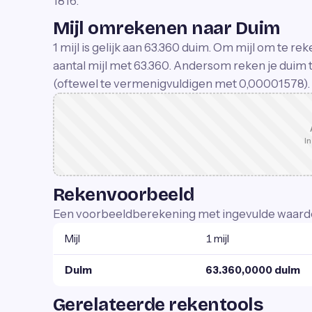
1816.
Mijl omrekenen naar Duim
1 mijl is gelijk aan 63.360 duim. Om mijl om te r
aantal mijl met 63.360. Andersom reken je duim t
(oftewel te vermenigvuldigen met 0,00001578).
In
Rekenvoorbeeld
Een voorbeeldberekening met ingevulde waard
Mijl
1 mijl
Duim
63.360,0000 duim
Gerelateerde rekentools