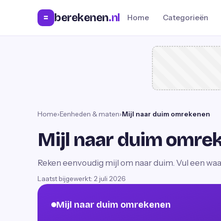
berekenen
.nl
=
Home
Categorieën
Home
›
Eenheden & maten
›
Mijl naar duim omrekenen
Mijl naar duim omre
Reken eenvoudig mijl om naar duim. Vul een waard
Laatst bijgewerkt:
2 juli 2026
Mijl naar duim omrekenen