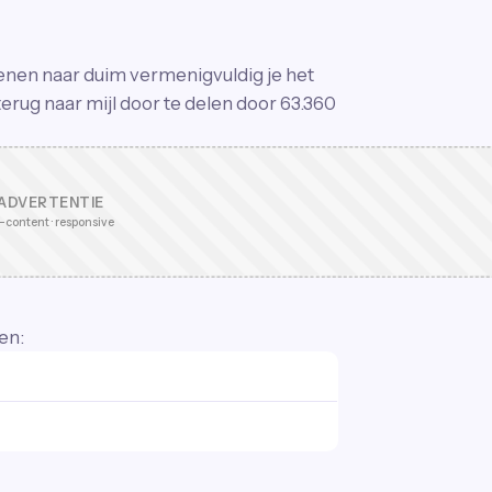
ekenen naar duim vermenigvuldig je het
erug naar mijl door te delen door 63.360
ADVERTENTIE
-content · responsive
en: