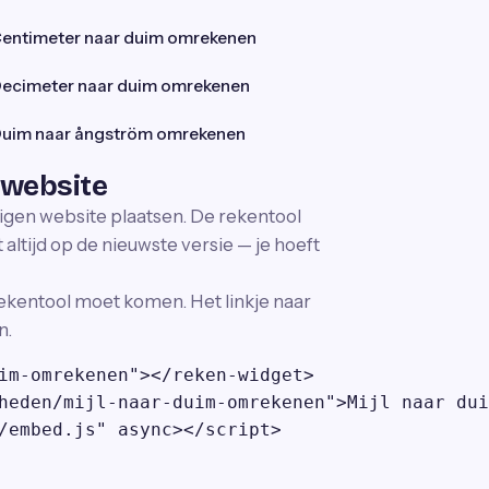
entimeter naar duim omrekenen
ecimeter naar duim omrekenen
uim naar ångström omrekenen
 website
eigen website plaatsen. De rekentool
altijd op de nieuwste versie — je hoeft
ekentool moet komen. Het linkje naar
n.
im-omrekenen"></reken-widget>

heden/mijl-naar-duim-omrekenen">Mijl naar dui
/embed.js" async></script>