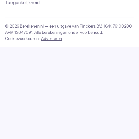
Toegankelijkheid
© 2026
Berekenen.nl
— een uitgave van
Finckers B.V.
· KvK
76100200
·
AFM
12047091
. Alle berekeningen onder voorbehoud.
Cookievoorkeuren
·
Adverteren