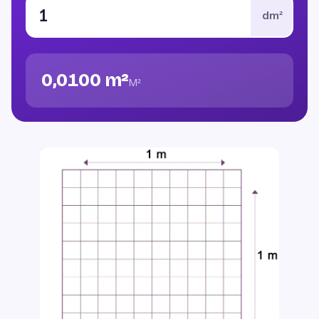
dm²
0,0100 m²
M²