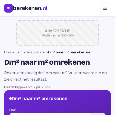
berekenen
.nl
=
ADVERTENTIE
Mobile banner · 320 × 100
Home
›
Eenheden & maten
›
Dm² naar m² omrekenen
Dm² naar m² omrekenen
Reken eenvoudig dm² om naar m². Vul een waarde in en
zie direct het resultaat.
Laatst bijgewerkt:
2 juli 2026
Dm² naar m² omrekenen
Dm²