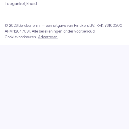
Toegankelijkheid
© 2026
Berekenen.nl
— een uitgave van
Finckers B.V.
· KvK
76100200
·
AFM
12047091
. Alle berekeningen onder voorbehoud.
Cookievoorkeuren
·
Adverteren