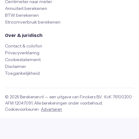
Centimeter naar meter
Annuïteit berekenen
BTW berekenen
Stroomverbruik berekenen
Over & juridisch
Contact & colofon
Privacyverklaring
Cookiestatement
Disclaimer
Toegankelijkheid
© 2026
Berekenen.nl
— een uitgave van
Finckers B.V.
· KvK
76100200
·
AFM
12047091
. Alle berekeningen onder voorbehoud.
Cookievoorkeuren
·
Adverteren