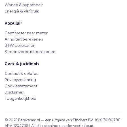
Wonen & hypotheek
Energie & verbruik
Populair
Centimeter naar meter
Annuïteit berekenen
BTW berekenen
Stroomverbruik berekenen
Over & juridisch
Contact & colofon
Privacyverklaring
Cookiestatement
Disclaimer
Toegankelijkheid
© 2026
Berekenen.nl
— een uitgave van
Finckers B.V.
· KvK
76100200
·
AFM
12047091
. Alle berekeningen onder voorbehoud.