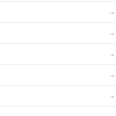
→
→
→
→
→