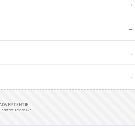
→
→
→
→
ADVERTENTIE
-content · responsive