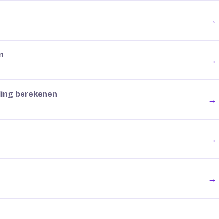
→
n
→
ling berekenen
→
→
→
→