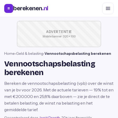
berekenen
.nl
=
ADVERTENTIE
Mobile banner · 320 × 100
Home
›
Geld & belasting
›
Vennootschapsbelasting berekenen
Vennootschapsbelasting
berekenen
Bereken de vennootschapsbelasting (vpb) over de winst
van je bv voor 2026. Met de actuele tarieven — 19% tot en
met €200.000 en 25,8% daarboven — zie je direct de te
betalen belasting, de winst na belasting en het
gemiddelde tarief.
Gecontroleerd door
Jorrit Drenth
, 20+ jaar financiële