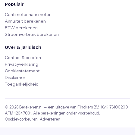
Populair
Centimeter naar meter
Annuïteit berekenen
BTW berekenen
Stroomverbruik berekenen
Over & juridisch
Contact & colofon
Privacyverklaring
Cookiestatement
Disclaimer
Toegankelijkheid
© 2026
Berekenen.nl
— een uitgave van
Finckers B.V.
· KvK
76100200
·
AFM
12047091
. Alle berekeningen onder voorbehoud.
Cookievoorkeuren
·
Adverteren