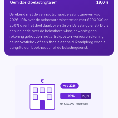
Gemiddeld belastingtarief
19,0 %
Berekend met de vennootschapsbelastingtarieven voor
2026: 19% over de belastbare winst tot en met €200.000 en
25,8% over het deel daarboven (bron: Belastingdienst). Dit is
een indicatie over de belastbare winst; er wordt geen
rekening gehouden met aftrekposten, verliesverrekening,
de innovatiebox of een fiscale eenheid. Raadpleeg voor je
aangifte een boekhouder of de Belastingdienst.