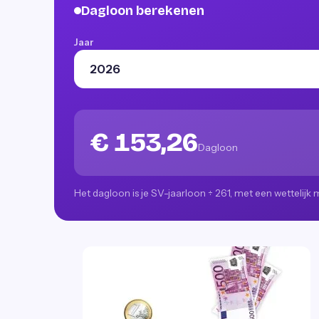
Dagloon berekenen
Jaar
€ 153,26
Dagloon
Het dagloon is je SV-jaarloon ÷ 261, met een wettelij