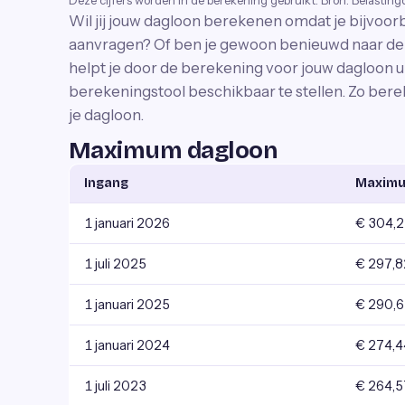
Deze cijfers worden in de berekening gebruikt. Bron: Belasting
Wil jij jouw dagloon berekenen omdat je bijvo
aanvragen? Of ben je gewoon benieuwd naar de 
helpt je door de berekening voor jouw dagloon 
berekeningstool beschikbaar te stellen. Zo bere
je dagloon.
Maximum dagloon
Ingang
Maximu
1 januari 2026
€ 304,
1 juli 2025
€ 297,8
1 januari 2025
€ 290,
1 januari 2024
€ 274,4
1 juli 2023
€ 264,5