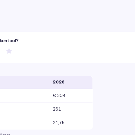
ekentool?
2026
€ 304
261
21,75