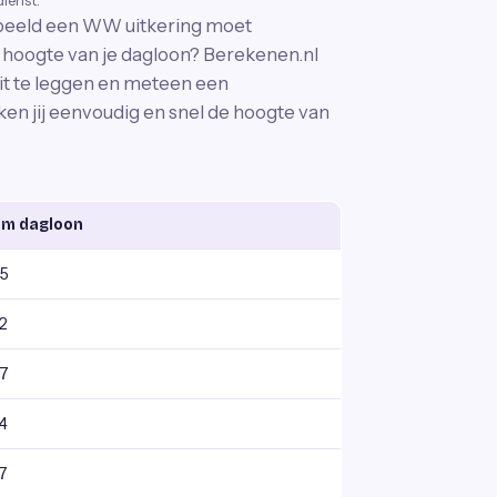
dienst.
orbeeld een WW uitkering moet
hoogte van je dagloon? Berekenen.nl
uit te leggen en meteen een
ken jij eenvoudig en snel de hoogte van
m dagloon
25
2
67
4
7