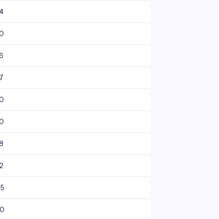
4
90
6
7
90
90
8
2
05
60