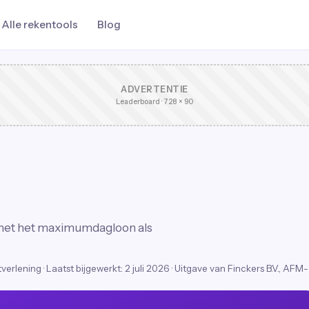
Alle rekentools
Blog
ADVERTENTIE
Leaderboard · 728 × 90
 met het maximumdagloon als
stverlening
·
Laatst bijgewerkt:
2 juli 2026
· Uitgave van Finckers B.V., AFM-