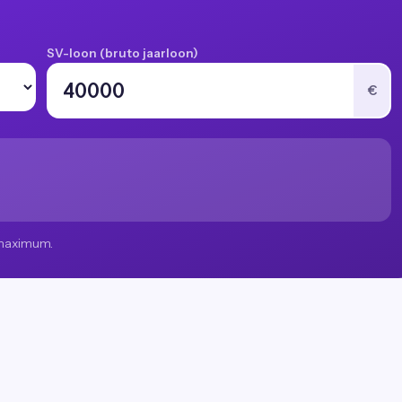
SV-loon (bruto jaarloon)
€
k maximum.