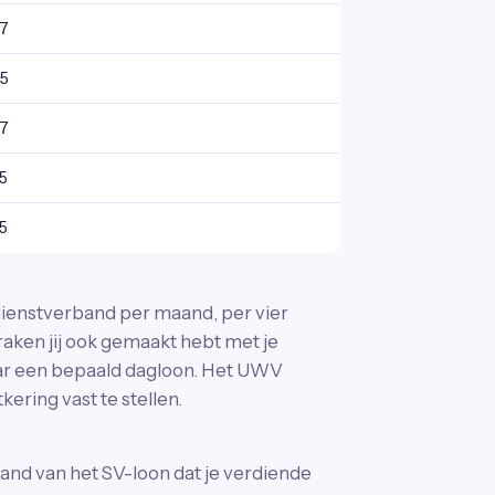
77
85
17
5
5
n dienstverband per maand, per vier
aken jij ook gemaakt hebt met je
 naar een bepaald dagloon. Het UWV
ering vast te stellen.
and van het SV-loon dat je verdiende