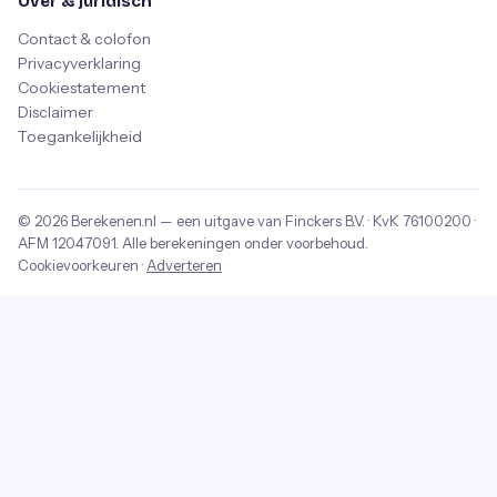
Over & juridisch
Contact & colofon
Privacyverklaring
Cookiestatement
Disclaimer
Toegankelijkheid
© 2026
Berekenen.nl
— een uitgave van
Finckers B.V.
· KvK
76100200
·
AFM
12047091
. Alle berekeningen onder voorbehoud.
Cookievoorkeuren
·
Adverteren