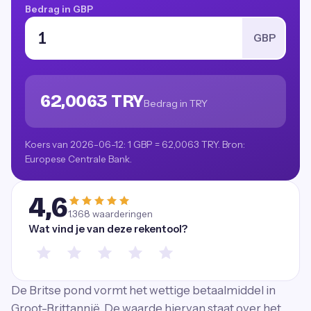
Bedrag in GBP
GBP
62,0063 TRY
Bedrag in TRY
Koers van 2026-06-12: 1 GBP = 62,0063 TRY. Bron:
Europese Centrale Bank.
4,6
1.368
waarderingen
Wat vind je van deze rekentool?
De Britse pond vormt het wettige betaalmiddel in
Groot-Brittannië. De waarde hiervan staat over het