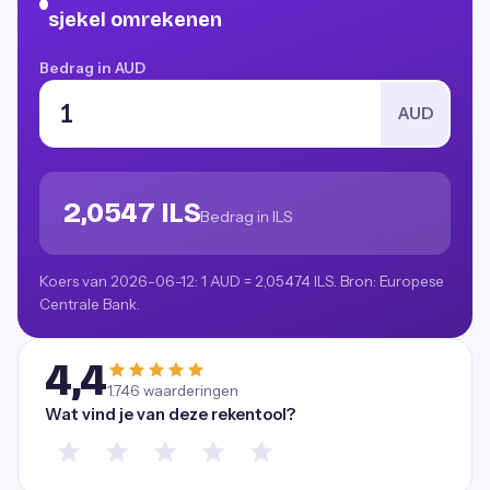
sjekel omrekenen
Bedrag in AUD
AUD
2,0547 ILS
Bedrag in ILS
Koers van 2026-06-12: 1 AUD = 2,05474 ILS. Bron: Europese
Centrale Bank.
4,4
1.746
waarderingen
Wat vind je van deze rekentool?