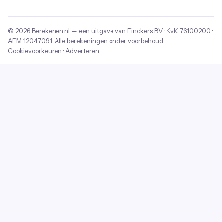
© 2026
Berekenen.nl
— een uitgave van
Finckers B.V.
· KvK
76100200
·
AFM
12047091
. Alle berekeningen onder voorbehoud.
Cookievoorkeuren
·
Adverteren