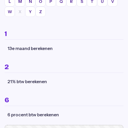
L
M
N
O
P
Q
R
S
T
U
V
W
X
Y
Z
1
13e maand berekenen
2
21% btw berekenen
6
6 procent btw berekenen