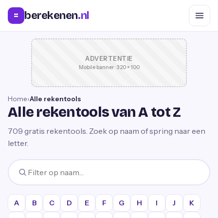
berekenen
.nl
=
ADVERTENTIE
Mobile banner · 320 × 100
Home
›
Alle rekentools
Alle rekentools van A tot Z
709
gratis rekentools. Zoek op naam of spring naar een
letter.
A
B
C
D
E
F
G
H
I
J
K