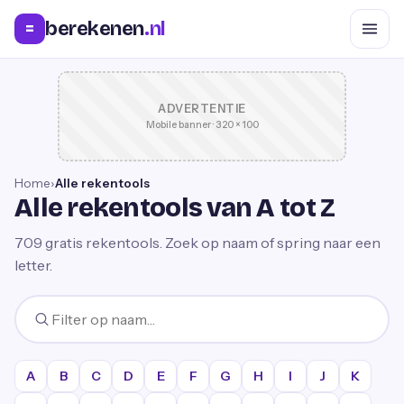
berekenen
.nl
=
ADVERTENTIE
Mobile banner · 320 × 100
Home
›
Alle rekentools
Alle rekentools van A tot Z
709
gratis rekentools. Zoek op naam of spring naar een
letter.
A
B
C
D
E
F
G
H
I
J
K