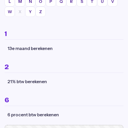
L
M
N
O
P
Q
R
S
T
U
V
W
X
Y
Z
1
13e maand berekenen
2
21% btw berekenen
6
6 procent btw berekenen