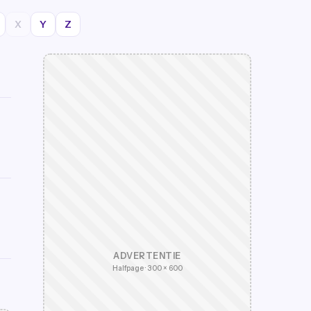
X
Y
Z
ADVERTENTIE
Halfpage · 300 × 600