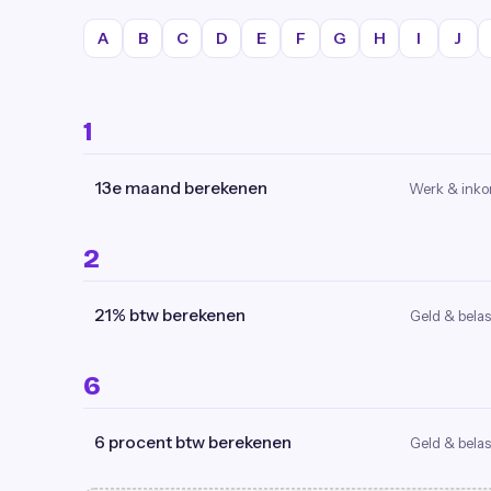
A
B
C
D
E
F
G
H
I
J
1
13e maand berekenen
Werk & ink
2
21% btw berekenen
Geld & belas
6
6 procent btw berekenen
Geld & belas