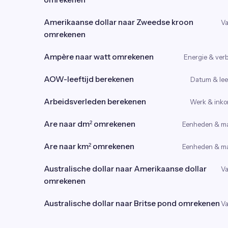
Amerikaanse dollar naar Zweedse kroon
Va
omrekenen
Ampère naar watt omrekenen
Energie & verb
AOW-leeftijd berekenen
Datum & leef
Arbeidsverleden berekenen
Werk & ink
Are naar dm² omrekenen
Eenheden & m
Are naar km² omrekenen
Eenheden & m
Australische dollar naar Amerikaanse dollar
Va
omrekenen
Australische dollar naar Britse pond omrekenen
Va