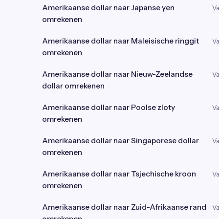
Amerikaanse dollar naar Japanse yen
Va
omrekenen
Amerikaanse dollar naar Maleisische ringgit
Va
omrekenen
Amerikaanse dollar naar Nieuw-Zeelandse
Va
dollar omrekenen
Amerikaanse dollar naar Poolse zloty
Va
omrekenen
Amerikaanse dollar naar Singaporese dollar
Va
omrekenen
Amerikaanse dollar naar Tsjechische kroon
Va
omrekenen
Amerikaanse dollar naar Zuid-Afrikaanse rand
Va
omrekenen