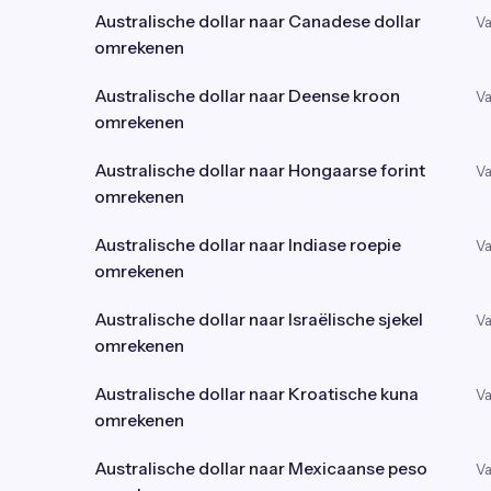
Australische dollar naar Canadese dollar
Va
omrekenen
Australische dollar naar Deense kroon
Va
omrekenen
Australische dollar naar Hongaarse forint
Va
omrekenen
Australische dollar naar Indiase roepie
Va
omrekenen
Australische dollar naar Israëlische sjekel
Va
omrekenen
Australische dollar naar Kroatische kuna
Va
omrekenen
Australische dollar naar Mexicaanse peso
Va