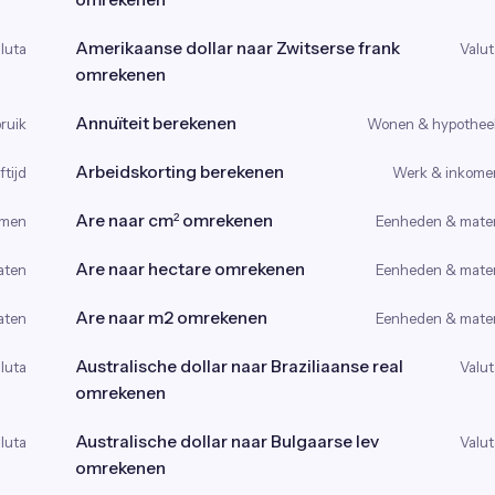
Amerikaanse dollar naar Zwitserse frank
luta
Valut
omrekenen
Annuïteit berekenen
ruik
Wonen & hypothee
Arbeidskorting berekenen
tijd
Werk & inkome
Are naar cm² omrekenen
omen
Eenheden & mate
Are naar hectare omrekenen
aten
Eenheden & mate
Are naar m2 omrekenen
aten
Eenheden & mate
Australische dollar naar Braziliaanse real
luta
Valut
omrekenen
Australische dollar naar Bulgaarse lev
luta
Valut
omrekenen