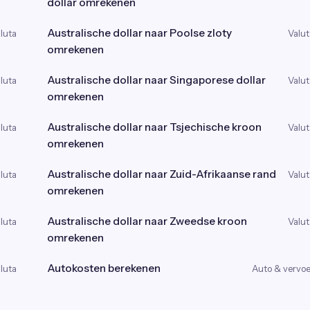
dollar omrekenen
Australische dollar naar Poolse zloty
luta
Valut
omrekenen
Australische dollar naar Singaporese dollar
luta
Valut
omrekenen
Australische dollar naar Tsjechische kroon
luta
Valut
omrekenen
Australische dollar naar Zuid-Afrikaanse rand
luta
Valut
omrekenen
Australische dollar naar Zweedse kroon
luta
Valut
omrekenen
Autokosten berekenen
luta
Auto & vervoe