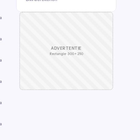
a
a
ADVERTENTIE
Rectangle · 300 × 250
a
a
a
a