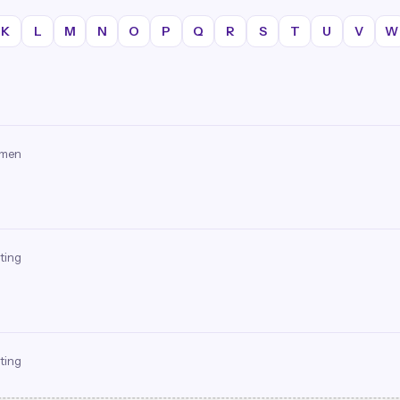
K
L
M
N
O
P
Q
R
S
T
U
V
W
omen
ting
ting