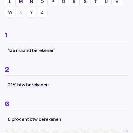
L
M
N
O
P
Q
R
S
T
U
V
W
X
Y
Z
1
13e maand berekenen
2
21% btw berekenen
6
6 procent btw berekenen