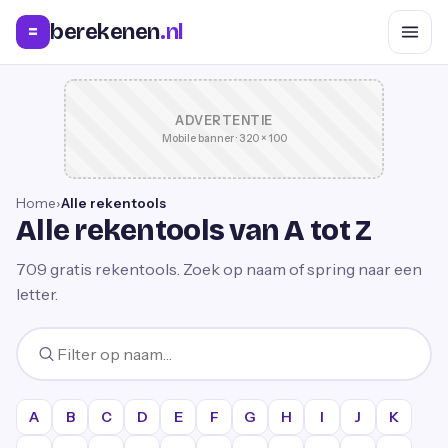
berekenen
.nl
=
ADVERTENTIE
Mobile banner · 320 × 100
Home
›
Alle rekentools
Alle rekentools van A tot Z
709
gratis rekentools. Zoek op naam of spring naar een
letter.
A
B
C
D
E
F
G
H
I
J
K