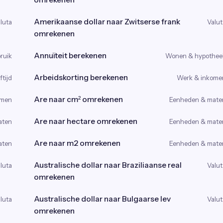
Amerikaanse dollar naar Zwitserse frank
luta
Valut
omrekenen
Annuïteit berekenen
ruik
Wonen & hypothee
Arbeidskorting berekenen
tijd
Werk & inkome
Are naar cm² omrekenen
omen
Eenheden & mate
Are naar hectare omrekenen
aten
Eenheden & mate
Are naar m2 omrekenen
aten
Eenheden & mate
Australische dollar naar Braziliaanse real
luta
Valut
omrekenen
Australische dollar naar Bulgaarse lev
luta
Valut
omrekenen