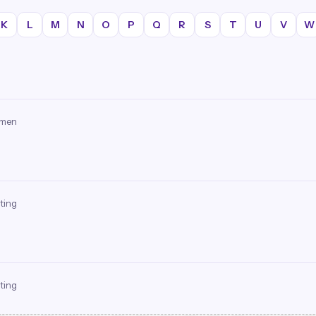
K
L
M
N
O
P
Q
R
S
T
U
V
W
omen
ting
ting