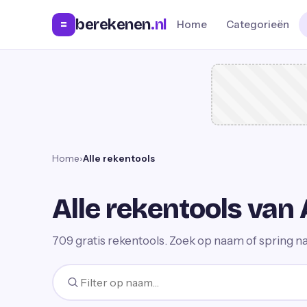
berekenen
.nl
=
Home
Categorieën
Home
›
Alle rekentools
Alle rekentools van 
709
gratis rekentools. Zoek op naam of spring na