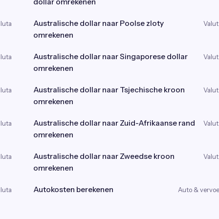
dollar omrekenen
Australische dollar naar Poolse zloty
luta
Valut
omrekenen
Australische dollar naar Singaporese dollar
luta
Valut
omrekenen
Australische dollar naar Tsjechische kroon
luta
Valut
omrekenen
Australische dollar naar Zuid-Afrikaanse rand
luta
Valut
omrekenen
Australische dollar naar Zweedse kroon
luta
Valut
omrekenen
Autokosten berekenen
luta
Auto & vervoe