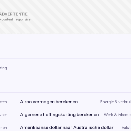
ADVERTENTIE
-content · responsive
ting
Airco vermogen berekenen
aten
Energie & verbrui
Algemene heffingskorting berekenen
voer
Werk & inkome
Amerikaanse dollar naar Australische dollar
omen
Valut