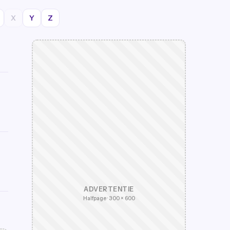
X
Y
Z
ADVERTENTIE
Halfpage · 300 × 600