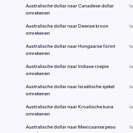
Australische dollar naar Canadese dollar
Va
omrekenen
Australische dollar naar Deense kroon
Va
omrekenen
Australische dollar naar Hongaarse forint
Va
omrekenen
Australische dollar naar Indiase roepie
Va
omrekenen
Australische dollar naar Israëlische sjekel
Va
omrekenen
Australische dollar naar Kroatische kuna
Va
omrekenen
Australische dollar naar Mexicaanse peso
Va