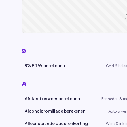
In
9
9% BTW berekenen
Geld & belas
A
Afstand onweer berekenen
Eenheden & m
Alcoholpromillage berekenen
Auto & ver
Alleenstaande ouderenkorting
Werk & ink