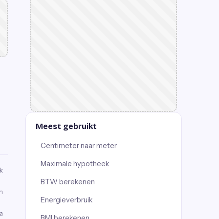
Meest gebruikt
Centimeter naar meter
Maximale hypotheek
k
BTW berekenen
n
Energieverbruik
a
BMI berekenen