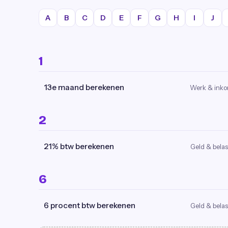
A
B
C
D
E
F
G
H
I
J
1
13e maand berekenen
Werk & ink
2
21% btw berekenen
Geld & belas
6
6 procent btw berekenen
Geld & belas