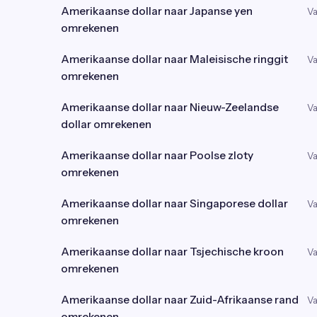
Amerikaanse dollar naar Japanse yen
Va
omrekenen
Amerikaanse dollar naar Maleisische ringgit
Va
omrekenen
Amerikaanse dollar naar Nieuw-Zeelandse
Va
dollar omrekenen
Amerikaanse dollar naar Poolse zloty
Va
omrekenen
Amerikaanse dollar naar Singaporese dollar
Va
omrekenen
Amerikaanse dollar naar Tsjechische kroon
Va
omrekenen
Amerikaanse dollar naar Zuid-Afrikaanse rand
Va
omrekenen