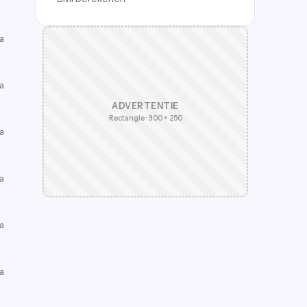
a
a
ADVERTENTIE
Rectangle · 300 × 250
a
a
a
a