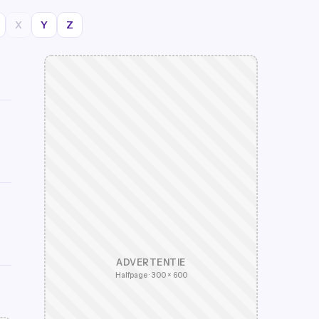
X
Y
Z
ADVERTENTIE
Halfpage · 300 × 600