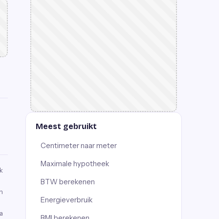
Meest gebruikt
Centimeter naar meter
Maximale hypotheek
k
BTW berekenen
n
Energieverbruik
a
BMI berekenen