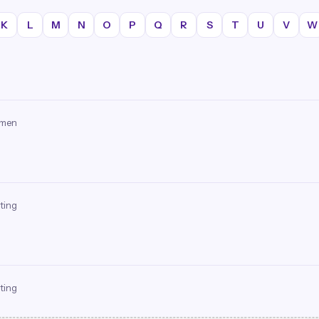
K
L
M
N
O
P
Q
R
S
T
U
V
W
omen
ting
ting