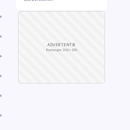
a
a
ADVERTENTIE
Rectangle · 300 × 250
a
a
a
a