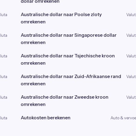
dollar omrekenen
Australische dollar naar Poolse zloty
luta
Valut
omrekenen
Australische dollar naar Singaporese dollar
luta
Valut
omrekenen
Australische dollar naar Tsjechische kroon
luta
Valut
omrekenen
Australische dollar naar Zuid-Afrikaanse rand
luta
Valut
omrekenen
Australische dollar naar Zweedse kroon
luta
Valut
omrekenen
Autokosten berekenen
luta
Auto & vervoe