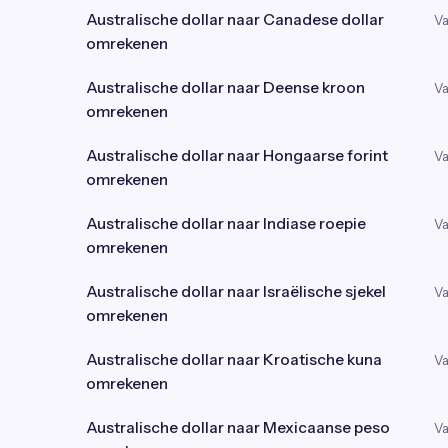
Australische dollar naar Canadese dollar
Va
omrekenen
Australische dollar naar Deense kroon
Va
omrekenen
Australische dollar naar Hongaarse forint
Va
omrekenen
Australische dollar naar Indiase roepie
Va
omrekenen
Australische dollar naar Israëlische sjekel
Va
omrekenen
Australische dollar naar Kroatische kuna
Va
omrekenen
Australische dollar naar Mexicaanse peso
Va