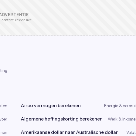
ADVERTENTIE
-content · responsive
ting
Airco vermogen berekenen
aten
Energie & verbrui
Algemene heffingskorting berekenen
voer
Werk & inkome
Amerikaanse dollar naar Australische dollar
omen
Valut