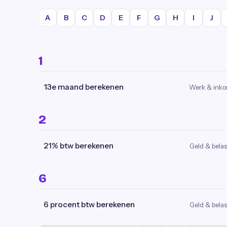
A
B
C
D
E
F
G
H
I
J
1
13e maand berekenen
Werk & ink
2
21% btw berekenen
Geld & belas
6
6 procent btw berekenen
Geld & belas