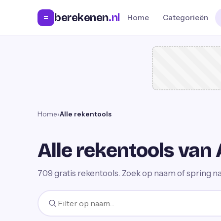
berekenen
.nl
=
Home
Categorieën
Home
›
Alle rekentools
Alle rekentools van 
709
gratis rekentools. Zoek op naam of spring na