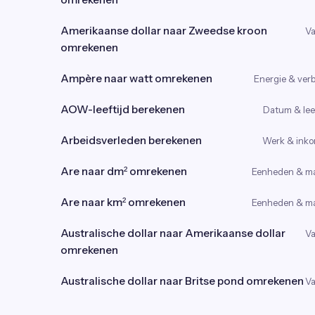
Amerikaanse dollar naar Zweedse kroon
Va
omrekenen
Ampère naar watt omrekenen
Energie & verb
AOW-leeftijd berekenen
Datum & leef
Arbeidsverleden berekenen
Werk & ink
Are naar dm² omrekenen
Eenheden & m
Are naar km² omrekenen
Eenheden & m
Australische dollar naar Amerikaanse dollar
Va
omrekenen
Australische dollar naar Britse pond omrekenen
Va