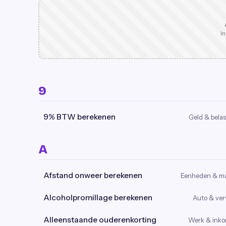
In
9
9% BTW berekenen
Geld & belas
A
Afstand onweer berekenen
Eenheden & m
Alcoholpromillage berekenen
Auto & ver
Alleenstaande ouderenkorting
Werk & ink