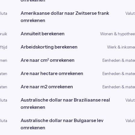
Amerikaanse dollar naar Zwitserse frank
luta
Valut
omrekenen
Annuïteit berekenen
ruik
Wonen & hypothee
Arbeidskorting berekenen
tijd
Werk & inkome
Are naar cm² omrekenen
omen
Eenheden & mate
Are naar hectare omrekenen
aten
Eenheden & mate
Are naar m2 omrekenen
aten
Eenheden & mate
Australische dollar naar Braziliaanse real
luta
Valut
omrekenen
Australische dollar naar Bulgaarse lev
luta
Valut
omrekenen