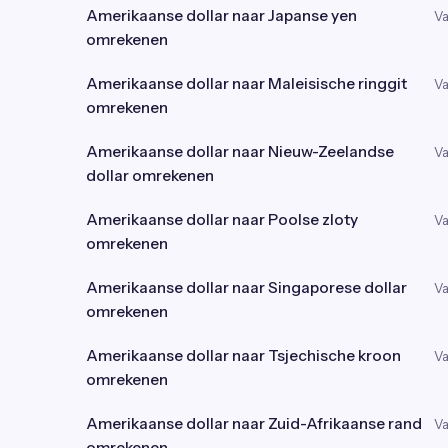
Amerikaanse dollar naar Japanse yen
Va
omrekenen
Amerikaanse dollar naar Maleisische ringgit
Va
omrekenen
Amerikaanse dollar naar Nieuw-Zeelandse
Va
dollar omrekenen
Amerikaanse dollar naar Poolse zloty
Va
omrekenen
Amerikaanse dollar naar Singaporese dollar
Va
omrekenen
Amerikaanse dollar naar Tsjechische kroon
Va
omrekenen
Amerikaanse dollar naar Zuid-Afrikaanse rand
Va
omrekenen