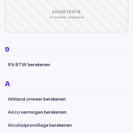
ADVERTENTIE
In-content · responsive
9
9% BTW berekenen
A
Afstand onweer berekenen
Airco vermogen berekenen
Alcoholpromillage berekenen