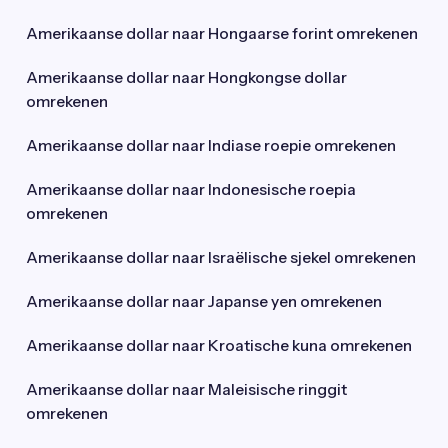
Amerikaanse dollar naar Hongaarse forint omrekenen
Amerikaanse dollar naar Hongkongse dollar
omrekenen
Amerikaanse dollar naar Indiase roepie omrekenen
Amerikaanse dollar naar Indonesische roepia
omrekenen
Amerikaanse dollar naar Israëlische sjekel omrekenen
Amerikaanse dollar naar Japanse yen omrekenen
Amerikaanse dollar naar Kroatische kuna omrekenen
Amerikaanse dollar naar Maleisische ringgit
omrekenen