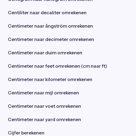
Centiliter naar decaliter omrekenen
Centimeter naar ångström omrekenen
Centimeter naar decimeter omrekenen
Centimeter naar duim omrekenen
Centimeter naar feet omrekenen (cm naar ft)
Centimeter naar kilometer omrekenen
Centimeter naar mijl omrekenen
Centimeter naar voet omrekenen
Centimeter naar yard omrekenen
Cijfer berekenen