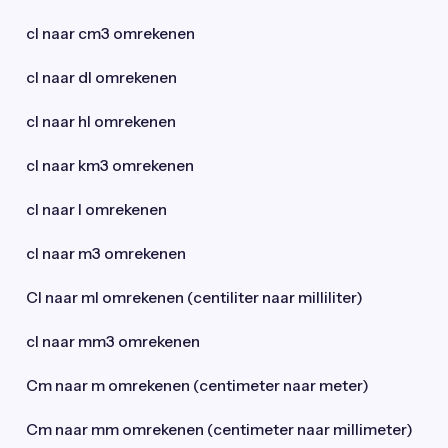
cl naar cm3 omrekenen
cl naar dl omrekenen
cl naar hl omrekenen
cl naar km3 omrekenen
cl naar l omrekenen
cl naar m3 omrekenen
Cl naar ml omrekenen (centiliter naar milliliter)
cl naar mm3 omrekenen
Cm naar m omrekenen (centimeter naar meter)
Cm naar mm omrekenen (centimeter naar millimeter)