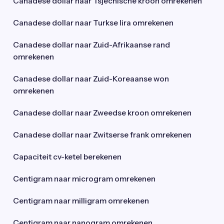
Canadese dollar naar Tsjechische kroon omrekenen
Canadese dollar naar Turkse lira omrekenen
Canadese dollar naar Zuid-Afrikaanse rand
omrekenen
Canadese dollar naar Zuid-Koreaanse won
omrekenen
Canadese dollar naar Zweedse kroon omrekenen
Canadese dollar naar Zwitserse frank omrekenen
Capaciteit cv-ketel berekenen
Centigram naar microgram omrekenen
Centigram naar milligram omrekenen
Centigram naar nanogram omrekenen