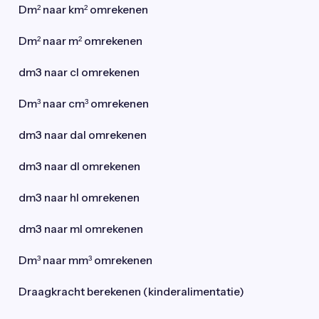
Dm² naar km² omrekenen
Dm² naar m² omrekenen
dm3 naar cl omrekenen
Dm³ naar cm³ omrekenen
dm3 naar dal omrekenen
dm3 naar dl omrekenen
dm3 naar hl omrekenen
dm3 naar ml omrekenen
Dm³ naar mm³ omrekenen
Draagkracht berekenen (kinderalimentatie)