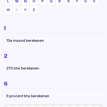
L
M
N
O
P
Q
R
S
T
U
V
W
X
Y
Z
1
13e maand berekenen
2
21% btw berekenen
6
6 procent btw berekenen