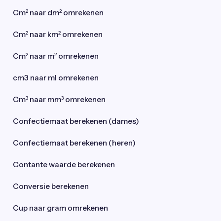
Cm² naar dm² omrekenen
Cm² naar km² omrekenen
Cm² naar m² omrekenen
cm3 naar ml omrekenen
Cm³ naar mm³ omrekenen
Confectiemaat berekenen (dames)
Confectiemaat berekenen (heren)
Contante waarde berekenen
Conversie berekenen
Cup naar gram omrekenen