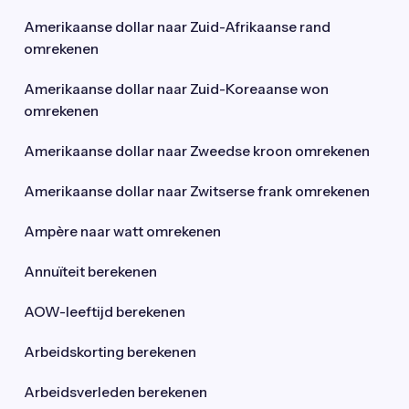
Amerikaanse dollar naar Zuid-Afrikaanse rand
omrekenen
Amerikaanse dollar naar Zuid-Koreaanse won
omrekenen
Amerikaanse dollar naar Zweedse kroon omrekenen
Amerikaanse dollar naar Zwitserse frank omrekenen
Ampère naar watt omrekenen
Annuïteit berekenen
AOW-leeftijd berekenen
Arbeidskorting berekenen
Arbeidsverleden berekenen