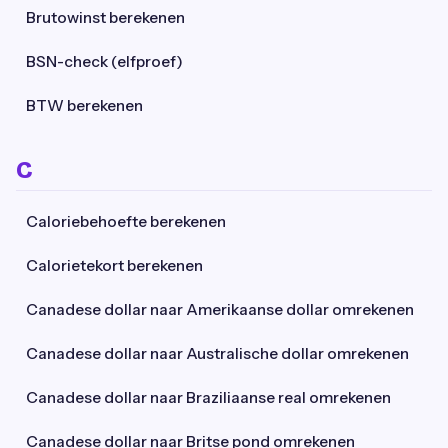
Brutowinst berekenen
BSN-check (elfproef)
BTW berekenen
C
Caloriebehoefte berekenen
Calorietekort berekenen
Canadese dollar naar Amerikaanse dollar omrekenen
Canadese dollar naar Australische dollar omrekenen
Canadese dollar naar Braziliaanse real omrekenen
Canadese dollar naar Britse pond omrekenen