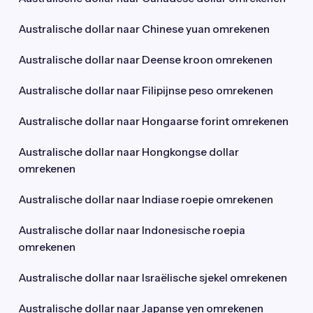
Australische dollar naar Chinese yuan omrekenen
Australische dollar naar Deense kroon omrekenen
Australische dollar naar Filipijnse peso omrekenen
Australische dollar naar Hongaarse forint omrekenen
Australische dollar naar Hongkongse dollar
omrekenen
Australische dollar naar Indiase roepie omrekenen
Australische dollar naar Indonesische roepia
omrekenen
Australische dollar naar Israëlische sjekel omrekenen
Australische dollar naar Japanse yen omrekenen