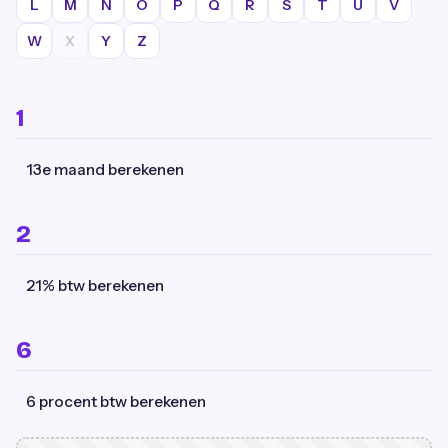
L
M
N
O
P
Q
R
S
T
U
V
W
X
Y
Z
1
13e maand berekenen
2
21% btw berekenen
6
6 procent btw berekenen