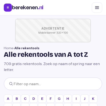
berekenen
.nl
=
ADVERTENTIE
Mobile banner · 320 × 100
Home
›
Alle rekentools
Alle rekentools van A tot Z
709
gratis rekentools. Zoek op naam of spring naar een
letter.
A
B
C
D
E
F
G
H
I
J
K