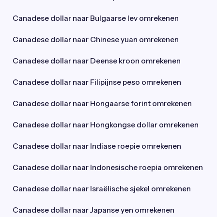
Canadese dollar naar Bulgaarse lev omrekenen
Canadese dollar naar Chinese yuan omrekenen
Canadese dollar naar Deense kroon omrekenen
Canadese dollar naar Filipijnse peso omrekenen
Canadese dollar naar Hongaarse forint omrekenen
Canadese dollar naar Hongkongse dollar omrekenen
Canadese dollar naar Indiase roepie omrekenen
Canadese dollar naar Indonesische roepia omrekenen
Canadese dollar naar Israëlische sjekel omrekenen
Canadese dollar naar Japanse yen omrekenen