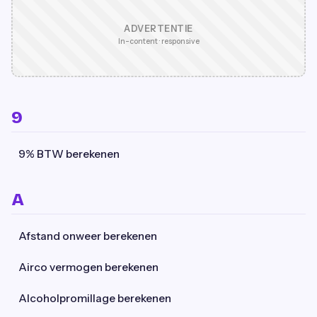
ADVERTENTIE
In-content · responsive
9
9% BTW berekenen
A
Afstand onweer berekenen
Airco vermogen berekenen
Alcoholpromillage berekenen