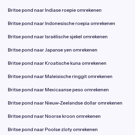
Britse pond naar Indiase roepie omrekenen
Britse pond naar Indonesische roepia omrekenen
Britse pond naar Israëlische sjekel omrekenen
Britse pond naar Japanse yen omrekenen
Britse pond naar Kroatische kuna omrekenen
Britse pond naar Maleisische ringgit omrekenen
Britse pond naar Mexicaanse peso omrekenen
Britse pond naar Nieuw-Zeelandse dollar omrekenen
Britse pond naar Noorse kroon omrekenen
Britse pond naar Poolse zloty omrekenen