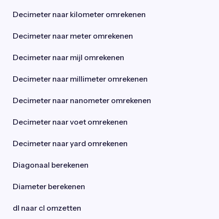
Decimeter naar kilometer omrekenen
Decimeter naar meter omrekenen
Decimeter naar mijl omrekenen
Decimeter naar millimeter omrekenen
Decimeter naar nanometer omrekenen
Decimeter naar voet omrekenen
Decimeter naar yard omrekenen
Diagonaal berekenen
Diameter berekenen
dl naar cl omzetten