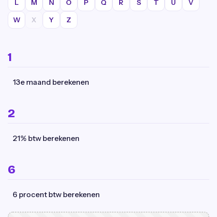
L
M
N
O
P
Q
R
S
T
U
V
W
X
Y
Z
1
13e maand berekenen
2
21% btw berekenen
6
6 procent btw berekenen