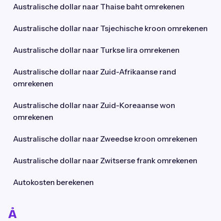
Australische dollar naar Thaise baht omrekenen
Australische dollar naar Tsjechische kroon omrekenen
Australische dollar naar Turkse lira omrekenen
Australische dollar naar Zuid-Afrikaanse rand
omrekenen
Australische dollar naar Zuid-Koreaanse won
omrekenen
Australische dollar naar Zweedse kroon omrekenen
Australische dollar naar Zwitserse frank omrekenen
Autokosten berekenen
Å