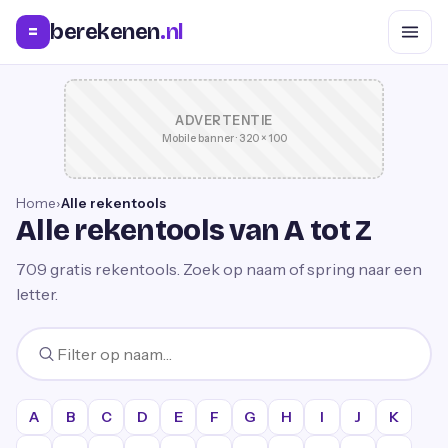
berekenen
.nl
=
ADVERTENTIE
Mobile banner · 320 × 100
Home
›
Alle rekentools
Alle rekentools van A tot Z
709
gratis rekentools. Zoek op naam of spring naar een
letter.
A
B
C
D
E
F
G
H
I
J
K