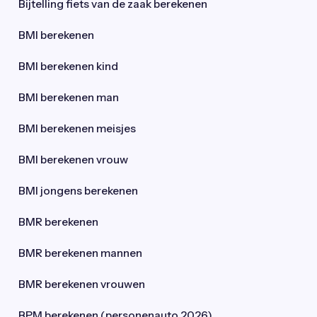
Bijtelling fiets van de zaak berekenen
BMI berekenen
BMI berekenen kind
BMI berekenen man
BMI berekenen meisjes
BMI berekenen vrouw
BMI jongens berekenen
BMR berekenen
BMR berekenen mannen
BMR berekenen vrouwen
BPM berekenen (personenauto 2026)