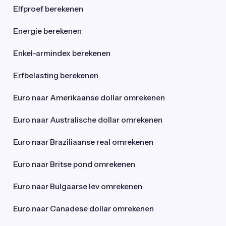
Elfproef berekenen
Energie berekenen
Enkel-armindex berekenen
Erfbelasting berekenen
Euro naar Amerikaanse dollar omrekenen
Euro naar Australische dollar omrekenen
Euro naar Braziliaanse real omrekenen
Euro naar Britse pond omrekenen
Euro naar Bulgaarse lev omrekenen
Euro naar Canadese dollar omrekenen