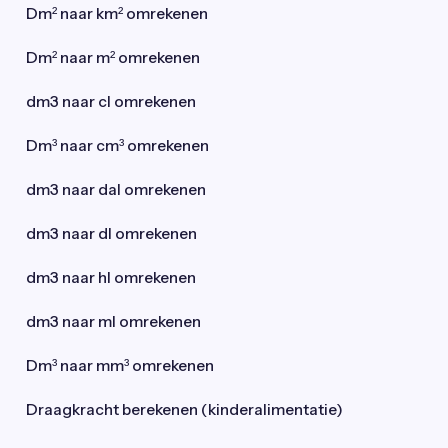
Dm² naar km² omrekenen
Dm² naar m² omrekenen
dm3 naar cl omrekenen
Dm³ naar cm³ omrekenen
dm3 naar dal omrekenen
dm3 naar dl omrekenen
dm3 naar hl omrekenen
dm3 naar ml omrekenen
Dm³ naar mm³ omrekenen
Draagkracht berekenen (kinderalimentatie)