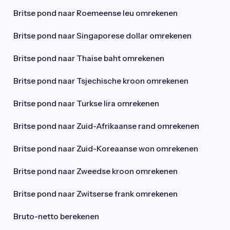
Britse pond naar Roemeense leu omrekenen
Britse pond naar Singaporese dollar omrekenen
Britse pond naar Thaise baht omrekenen
Britse pond naar Tsjechische kroon omrekenen
Britse pond naar Turkse lira omrekenen
Britse pond naar Zuid-Afrikaanse rand omrekenen
Britse pond naar Zuid-Koreaanse won omrekenen
Britse pond naar Zweedse kroon omrekenen
Britse pond naar Zwitserse frank omrekenen
Bruto-netto berekenen