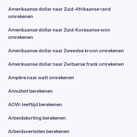
Amerikaanse dollar naar Zuid-Afrikaanse rand
omrekenen
Amerikaanse dollar naar Zuid-Koreaanse won
omrekenen
Amerikaanse dollar naar Zweedse kroon omrekenen
Amerikaanse dollar naar Zwitserse frank omrekenen
Ampère naar watt omrekenen
Annuïteit berekenen
AOW-leeftijd berekenen
Arbeidskorting berekenen
Arbeidsverleden berekenen