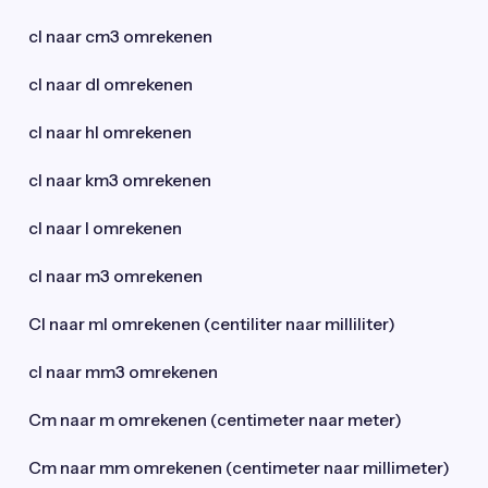
cl naar cm3 omrekenen
cl naar dl omrekenen
cl naar hl omrekenen
cl naar km3 omrekenen
cl naar l omrekenen
cl naar m3 omrekenen
Cl naar ml omrekenen (centiliter naar milliliter)
cl naar mm3 omrekenen
Cm naar m omrekenen (centimeter naar meter)
Cm naar mm omrekenen (centimeter naar millimeter)