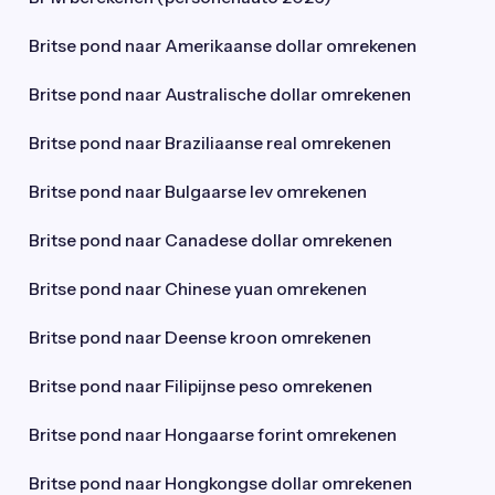
Britse pond naar Amerikaanse dollar omrekenen
Britse pond naar Australische dollar omrekenen
Britse pond naar Braziliaanse real omrekenen
Britse pond naar Bulgaarse lev omrekenen
Britse pond naar Canadese dollar omrekenen
Britse pond naar Chinese yuan omrekenen
Britse pond naar Deense kroon omrekenen
Britse pond naar Filipijnse peso omrekenen
Britse pond naar Hongaarse forint omrekenen
Britse pond naar Hongkongse dollar omrekenen