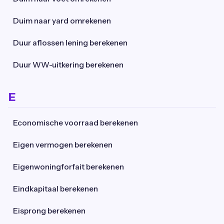
Duim naar yard omrekenen
Duur aflossen lening berekenen
Duur WW-uitkering berekenen
E
Economische voorraad berekenen
Eigen vermogen berekenen
Eigenwoningforfait berekenen
Eindkapitaal berekenen
Eisprong berekenen