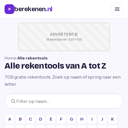
berekenen
.nl
=
ADVERTENTIE
Mobile banner · 320 × 100
Home
›
Alle rekentools
Alle rekentools van A tot Z
709
gratis rekentools. Zoek op naam of spring naar een
letter.
A
B
C
D
E
F
G
H
I
J
K