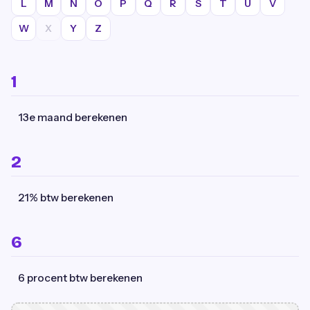
L
M
N
O
P
Q
R
S
T
U
V
W
X
Y
Z
1
13e maand berekenen
2
21% btw berekenen
6
6 procent btw berekenen