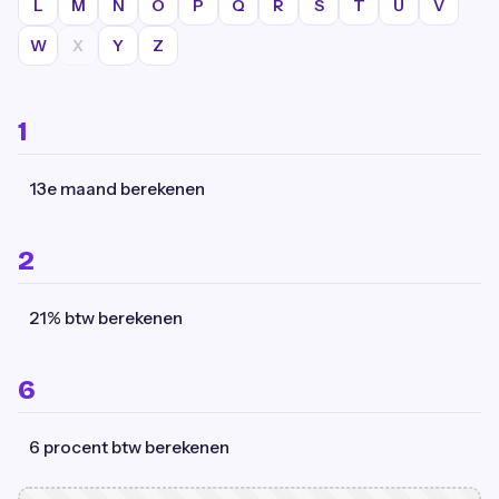
L
M
N
O
P
Q
R
S
T
U
V
W
X
Y
Z
1
13e maand berekenen
2
21% btw berekenen
6
6 procent btw berekenen