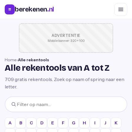
berekenen
.nl
=
ADVERTENTIE
Mobile banner · 320 × 100
Home
›
Alle rekentools
Alle rekentools van A tot Z
709
gratis rekentools. Zoek op naam of spring naar een
letter.
A
B
C
D
E
F
G
H
I
J
K