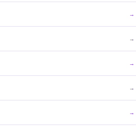
→
→
→
→
→