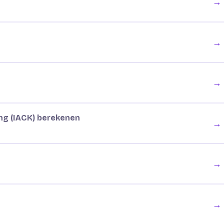
→
→
→
ng (IACK) berekenen
→
→
→