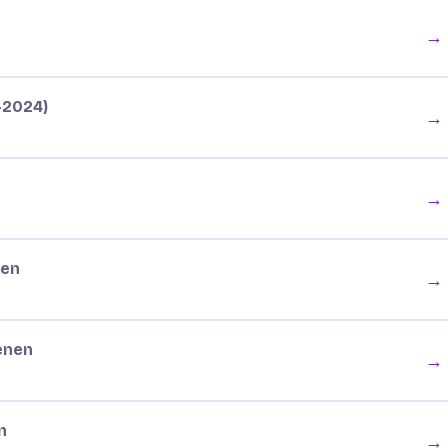
→
-2024)
→
→
nen
→
enen
→
n
→