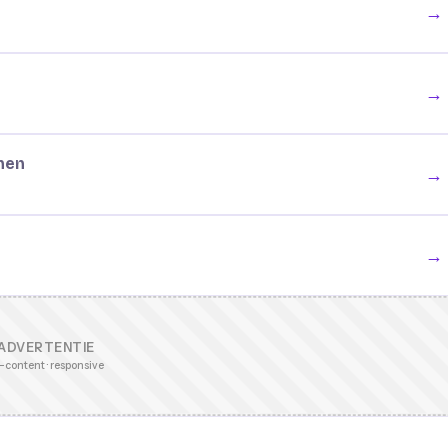
→
→
nen
→
→
ADVERTENTIE
-content · responsive