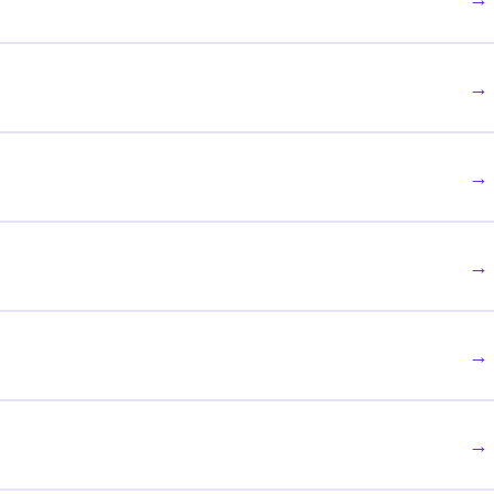
→
→
→
→
→