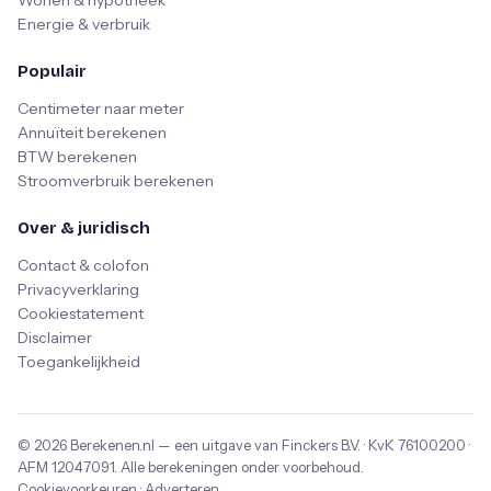
Wonen & hypotheek
Energie & verbruik
Populair
Centimeter naar meter
Annuïteit berekenen
BTW berekenen
Stroomverbruik berekenen
Over & juridisch
Contact & colofon
Privacyverklaring
Cookiestatement
Disclaimer
Toegankelijkheid
© 2026
Berekenen.nl
— een uitgave van
Finckers B.V.
· KvK
76100200
·
AFM
12047091
. Alle berekeningen onder voorbehoud.
Cookievoorkeuren
·
Adverteren