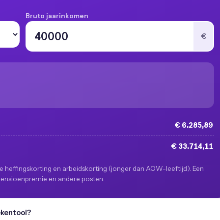
Bruto jaarinkomen
€
€ 6.285,89
€ 33.714,11
e heffingskorting en arbeidskorting (jonger dan AOW-leeftijd). Een
 pensioenpremie en andere posten.
ekentool?