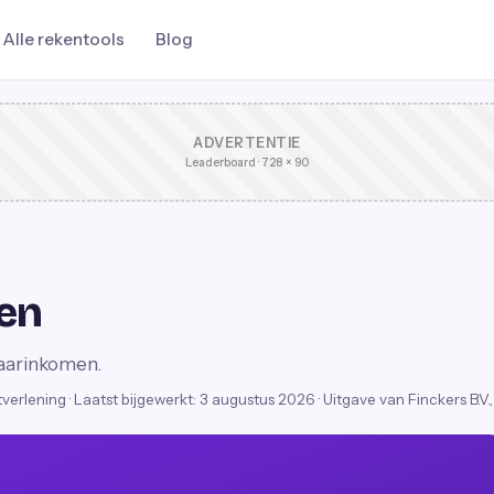
Alle rekentools
Blog
ADVERTENTIE
Leaderboard · 728 × 90
en
 jaarinkomen.
stverlening
·
Laatst bijgewerkt:
3 augustus 2026
· Uitgave van Finckers B.V.,