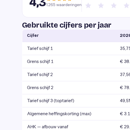
4,3
1.265
waarderingen
Gebruikte cijfers per jaar
Cijfer
202
Tarief schijf 1
35,7
Grens schijf 1
€ 38
Tarief schijf 2
37,5
Grens schijf 2
€ 78
Tarief schijf 3 (toptarief)
49,5
Algemene heffingskorting (max)
€ 3.
AHK — afbouw vanaf
€ 29