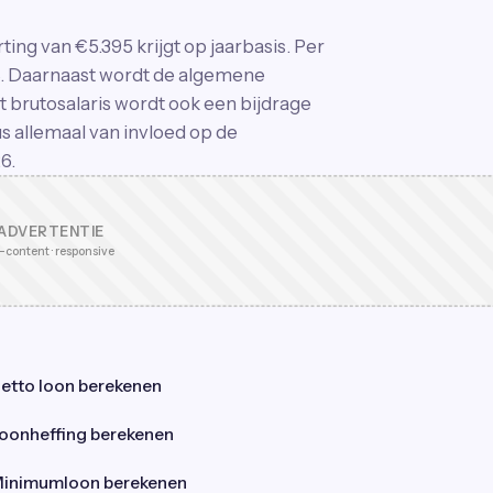
rting van €5.395 krijgt op jaarbasis. Per
58. Daarnaast wordt de algemene
t brutosalaris wordt ook een bijdrage
us allemaal van invloed op de
6.
ADVERTENTIE
-content · responsive
etto loon berekenen
oonheffing berekenen
inimumloon berekenen