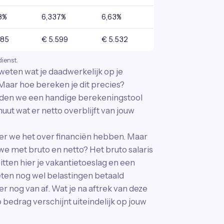
8%
6,337%
6,63%
685
€ 5.599
€ 5.532
dienst.
k weten wat je daadwerkelijk op je
. Maar hoe bereken je dit precies?
bieden we een handige berekeningstool
uut wat er netto overblijft van jouw
er we het over financiën hebben. Maar
e met bruto en netto? Het bruto salaris
 zitten hier je vakantietoeslag en een
eten nog wel belastingen betaald
 nog van af. Wat je na aftrek van deze
o bedrag verschijnt uiteindelijk op jouw