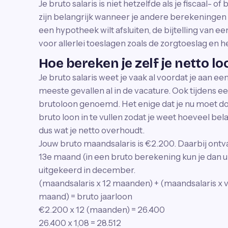
Je bruto salaris is niet hetzelfde als je fiscaal- of
zijn belangrijk wanneer je andere berekeningen
een hypotheek wilt afsluiten, de bijtelling van 
voor allerlei toeslagen zoals de zorgtoeslag en
Hoe bereken je zelf je netto l
Je bruto salaris weet je vaak al voordat je aan ee
meeste gevallen al in de vacature. Ook tijdens e
brutoloon genoemd. Het enige dat je nu moet doe
bruto loon in te vullen zodat je weet hoeveel bela
dus wat je netto overhoudt.
Jouw bruto maandsalaris is €2.200. Daarbij ontva
13e maand (in een bruto berekening kun je dan 
uitgekeerd in december.
(maandsalaris x 12 maanden) + (maandsalaris x v
maand) = bruto jaarloon
€2.200 x 12 (maanden) = 26.400
26.400 x 1,08 = 28.512