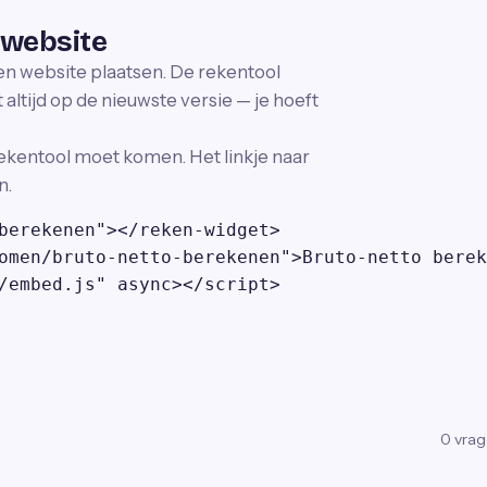
 website
gen website plaatsen. De rekentool
altijd op de nieuwste versie — je hoeft
ekentool moet komen. Het linkje naar
n.
berekenen"></reken-widget>

omen/bruto-netto-berekenen">Bruto-netto berek
/embed.js" async></script>
0
vra