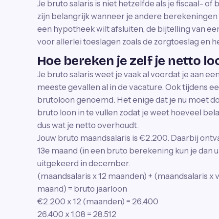
Je bruto salaris is niet hetzelfde als je fiscaal- of
zijn belangrijk wanneer je andere berekeningen
een hypotheek wilt afsluiten, de bijtelling van 
voor allerlei toeslagen zoals de zorgtoeslag en
Hoe bereken je zelf je netto l
Je bruto salaris weet je vaak al voordat je aan ee
meeste gevallen al in de vacature. Ook tijdens e
brutoloon genoemd. Het enige dat je nu moet doe
bruto loon in te vullen zodat je weet hoeveel bela
dus wat je netto overhoudt.
Jouw bruto maandsalaris is €2.200. Daarbij ontva
13e maand (in een bruto berekening kun je dan 
uitgekeerd in december.
(maandsalaris x 12 maanden) + (maandsalaris x v
maand) = bruto jaarloon
€2.200 x 12 (maanden) = 26.400
26.400 x 1,08 = 28.512