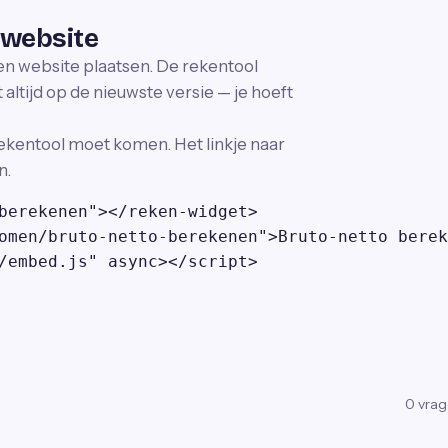
 website
gen website plaatsen. De rekentool
altijd op de nieuwste versie — je hoeft
ekentool moet komen. Het linkje naar
n.
berekenen"></reken-widget>

omen/bruto-netto-berekenen">Bruto-netto berek
/embed.js" async></script>
0
vra