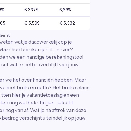
8%
6,337%
6,63%
685
€ 5.599
€ 5.532
dienst.
k weten wat je daadwerkelijk op je
. Maar hoe bereken je dit precies?
bieden we een handige berekeningstool
uut wat er netto overblijft van jouw
er we het over financiën hebben. Maar
e met bruto en netto? Het bruto salaris
 zitten hier je vakantietoeslag en een
eten nog wel belastingen betaald
 nog van af. Wat je na aftrek van deze
o bedrag verschijnt uiteindelijk op jouw