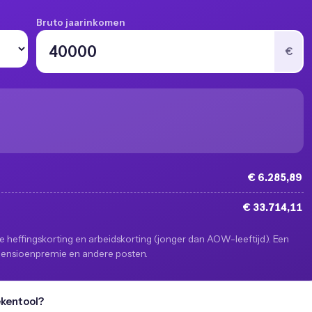
Bruto jaarinkomen
€
€ 6.285,89
€ 33.714,11
e heffingskorting en arbeidskorting (jonger dan AOW-leeftijd). Een
 pensioenpremie en andere posten.
ekentool?