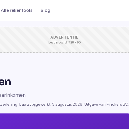
Alle rekentools
Blog
ADVERTENTIE
Leaderboard · 728 × 90
en
 jaarinkomen.
stverlening
·
Laatst bijgewerkt:
3 augustus 2026
· Uitgave van Finckers B.V.,