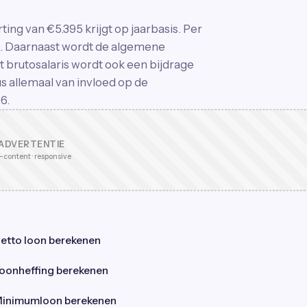
rting van €5.395 krijgt op jaarbasis. Per
58. Daarnaast wordt de algemene
t brutosalaris wordt ook een bijdrage
us allemaal van invloed op de
6.
ADVERTENTIE
-content · responsive
etto loon berekenen
oonheffing berekenen
inimumloon berekenen