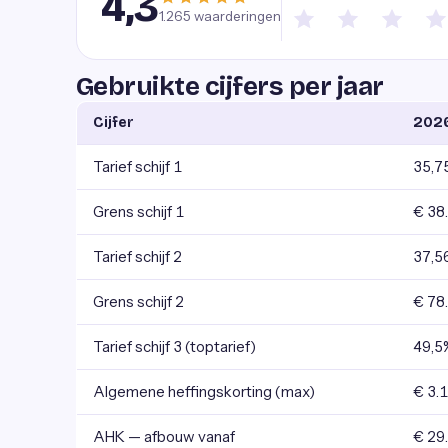
4,3
1.265
waarderingen
Gebruikte cijfers per jaar
Cijfer
202
Tarief schijf 1
35,7
Grens schijf 1
€ 38
Tarief schijf 2
37,5
Grens schijf 2
€ 78
Tarief schijf 3 (toptarief)
49,5
Algemene heffingskorting (max)
€ 3.
AHK — afbouw vanaf
€ 29