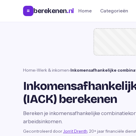
berekenen
.nl
=
Home
Categorieën
Home
›
Werk & inkomen
›
Inkomensafhankelijke combina
Inkomensafhankelijk
(IACK) berekenen
Bereken je inkomensafhankelijke combinatiekort
arbeidsinkomen.
Gecontroleerd door
Jorrit Drenth
, 20+ jaar financiële dien