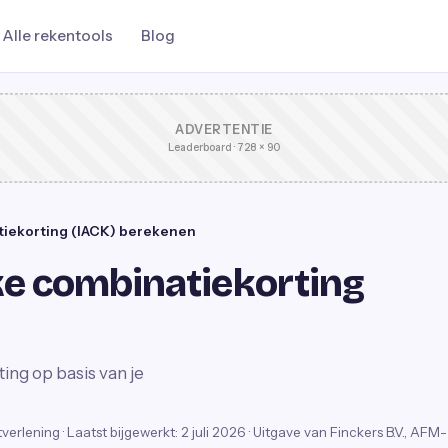
Alle rekentools
Blog
ADVERTENTIE
Leaderboard · 728 × 90
tiekorting (IACK) berekenen
e combinatiekorting
ing op basis van je
stverlening
·
Laatst bijgewerkt:
2 juli 2026
· Uitgave van Finckers B.V., AFM-