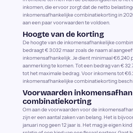
inkomen, die ervoor zorgt dat de netto belasting
inkomensafhankelijke combinatiekorting in 2026
aan een paar voorwaarden te voldoen.
Hoogte van de korting
De hoogte van de inkomensafhankelijke combin
bedraagt € 3.032 maar zoals de naam al aangeeft
inkomensafhankelijk. Je dient minimaal €6.240 p
aanmerking te komen. Tot een bedrag van € 32.71
tot het maximale bedrag. Voor inkomens tot €6.2
inkomensafhankelijke combinatiekorting beschi
Voorwaarden inkomensafhank
combinatiekorting
Om aan de voorwaarden voor de inkomensafhank
zijn er een aantal zaken van belang. Het is bijvoo
januari nog geen 12 jaar is. Het mag je eigen kind
relatie of een kind van een fiscaal partner. Gaat