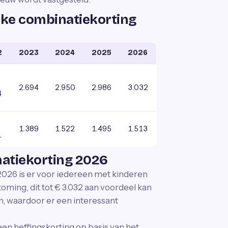
ke combinatiekorting
2
2023
2024
2025
2026
2.694
2.950
2.986
3.032
4
1.389
1.522
1.495
1.513
1
atiekorting 2026
026 is er voor iedereen met kinderen
koming, dit tot € 3.032 aan voordeel kan
en, waardoor er een interessant
 een heffingskorting op basis van het