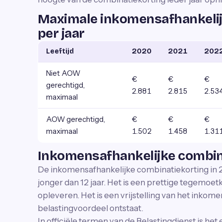
Maximale inkomensafhankelij
per jaar
Leeftijd
2020
2021
202
Niet AOW
€
€
€
gerechtigd,
2.881
2.815
2.53
maximaal
AOW gerechtigd,
€
€
€
maximaal
1.502
1.458
1.31
Inkomensafhankelijke combin
De inkomensafhankelijke combinatiekorting in 2
jonger dan 12 jaar. Het is een prettige tegemoet
opleveren. Het is een vrijstelling van het inkom
belastingvoordeel ontstaat.
In officiële termen van de Belastingdienst is het