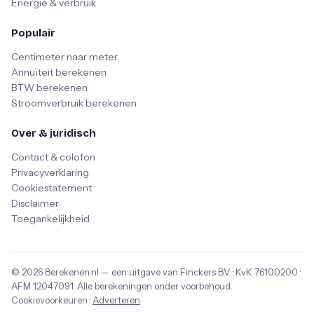
Energie & verbruik
Populair
Centimeter naar meter
Annuïteit berekenen
BTW berekenen
Stroomverbruik berekenen
Over & juridisch
Contact & colofon
Privacyverklaring
Cookiestatement
Disclaimer
Toegankelijkheid
© 2026
Berekenen.nl
— een uitgave van
Finckers B.V.
· KvK
76100200
·
AFM
12047091
. Alle berekeningen onder voorbehoud.
Cookievoorkeuren
·
Adverteren