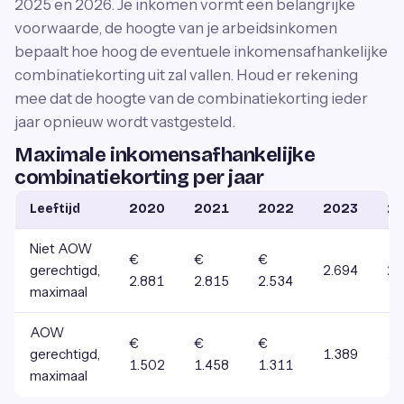
2025 en 2026. Je inkomen vormt een belangrijke
voorwaarde, de hoogte van je arbeidsinkomen
bepaalt hoe hoog de eventuele inkomensafhankelijke
combinatiekorting uit zal vallen. Houd er rekening
mee dat de hoogte van de combinatiekorting ieder
jaar opnieuw wordt vastgesteld.
Maximale inkomensafhankelijke
combinatiekorting per jaar
Leeftijd
2020
2021
2022
2023
2
Niet AOW
€
€
€
gerechtigd,
2.694
2.
2.881
2.815
2.534
maximaal
AOW
€
€
€
gerechtigd,
1.389
1.
1.502
1.458
1.311
maximaal