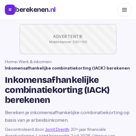
berekenen
.nl
=
ADVERTENTIE
Mobile banner · 320 × 100
Home
›
Werk & inkomen
›
Inkomensafhankelijke combinatiekorting (IACK) berekenen
Inkomensafhankelijke
combinatiekorting (IACK)
berekenen
Bereken je inkomensafhankelijke combinatiekorting op
basis van je arbeidsinkomen.
Gecontroleerd door
Jorrit Drenth
, 20+ jaar financiële
dienstverlening
·
Laatst bijgewerkt:
2 juli 2026
· Uitgave van