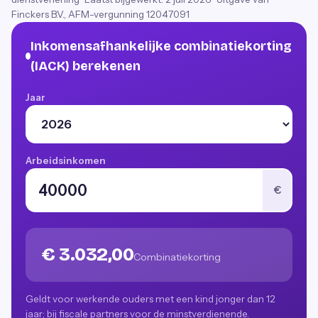
Finckers B.V., AFM-vergunning 12047091
Inkomensafhankelijke combinatiekorting
(IACK) berekenen
Jaar
Arbeidsinkomen
€
€ 3.032,00
Combinatiekorting
Geldt voor werkende ouders met een kind jonger dan 12
jaar; bij fiscale partners voor de minstverdienende.