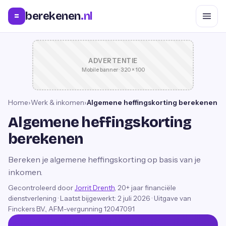
berekenen
.nl
=
ADVERTENTIE
Mobile banner · 320 × 100
Home
›
Werk & inkomen
›
Algemene heffingskorting berekenen
Algemene heffingskorting
berekenen
Bereken je algemene heffingskorting op basis van je
inkomen.
Gecontroleerd door
Jorrit Drenth
, 20+ jaar financiële
dienstverlening
·
Laatst bijgewerkt:
2 juli 2026
· Uitgave van
Finckers B.V., AFM-vergunning 12047091