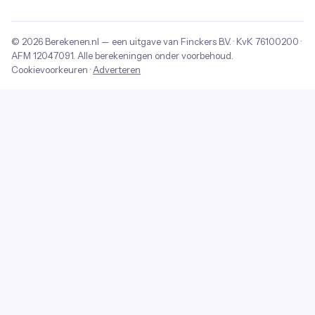
© 2026
Berekenen.nl
— een uitgave van
Finckers B.V.
· KvK
76100200
·
AFM
12047091
. Alle berekeningen onder voorbehoud.
Cookievoorkeuren
·
Adverteren