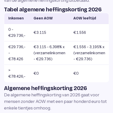
van de algemene heffingskorting uitbetaald.
Tabel algemene heffingskorting 2026
Inkomen
Geen AOW
AOW leeftijd
0 -
€3.115
€1.556
€29.736,-
€29.736,-
€3.115 - 6,398% x
€1.556 - 3,195% x
-
(verzamelinkomen
(verzamelinkomen
€78.426
- €29.736)
- €29.736)
>
€0
€0
€78.426,-
Algemene heffingskorting 2026
De algemene heffingskorting van 2026 gaat voor
mensen zonder AOW met een paar honderd euro tot
enkele tientjes omhoog.