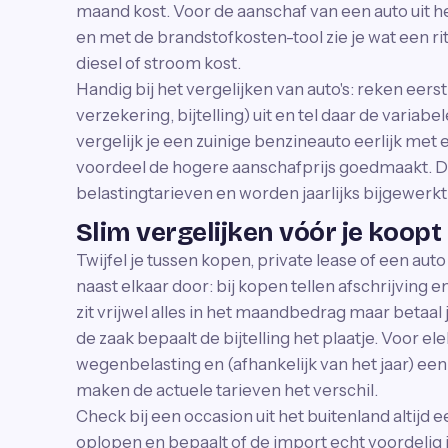
maand kost. Voor de aanschaf van een auto uit h
en met de brandstofkosten-tool zie je wat een rit
diesel of stroom kost.
Handig bij het vergelijken van auto's: reken eers
verzekering, bijtelling) uit en tel daar de variabe
vergelijk je een zuinige benzineauto eerlijk met e
voordeel de hogere aanschafprijs goedmaakt. De
belastingtarieven en worden jaarlijks bijgewerkt
Slim vergelijken vóór je koopt 
Twijfel je tussen kopen, private lease of een aut
naast elkaar door: bij kopen tellen afschrijving 
zit vrijwel alles in het maandbedrag maar betaal 
de zaak bepaalt de bijtelling het plaatje. Voor ele
wegenbelasting en (afhankelijk van het jaar) een k
maken de actuele tarieven het verschil.
Check bij een occasion uit het buitenland altijd ee
oplopen en bepaalt of de import echt voordelig i