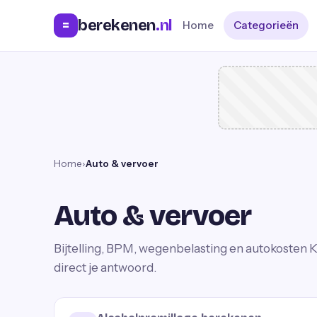
berekenen
.nl
=
Home
Categorieën
Home
›
Auto & vervoer
Auto & vervoer
Bijtelling, BPM, wegenbelasting en autokosten
K
direct je antwoord.