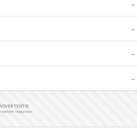
→
→
→
→
ADVERTENTIE
-content · responsive