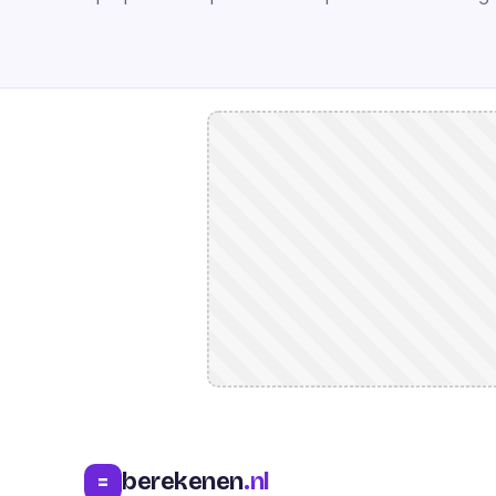
berekenen
.nl
=