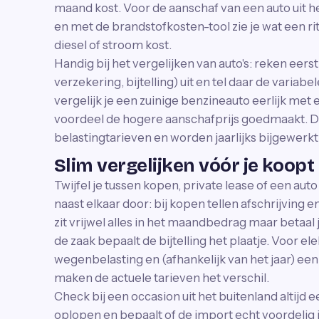
maand kost. Voor de aanschaf van een auto uit h
en met de brandstofkosten-tool zie je wat een rit
diesel of stroom kost.
Handig bij het vergelijken van auto's: reken eers
verzekering, bijtelling) uit en tel daar de variabe
vergelijk je een zuinige benzineauto eerlijk met e
voordeel de hogere aanschafprijs goedmaakt. De
belastingtarieven en worden jaarlijks bijgewerkt
Slim vergelijken vóór je koopt 
Twijfel je tussen kopen, private lease of een aut
naast elkaar door: bij kopen tellen afschrijving 
zit vrijwel alles in het maandbedrag maar betaal 
de zaak bepaalt de bijtelling het plaatje. Voor ele
wegenbelasting en (afhankelijk van het jaar) een k
maken de actuele tarieven het verschil.
Check bij een occasion uit het buitenland altijd ee
oplopen en bepaalt of de import echt voordelig i