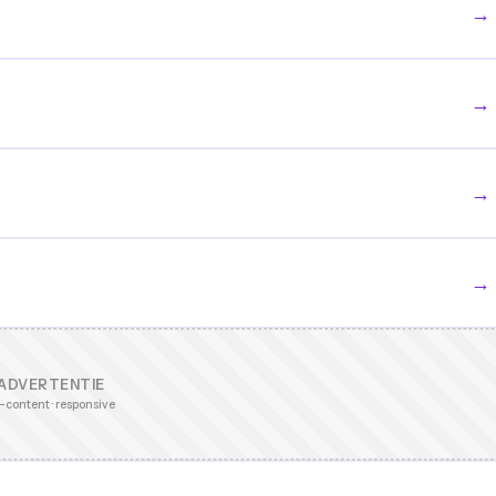
→
→
→
→
ADVERTENTIE
-content · responsive