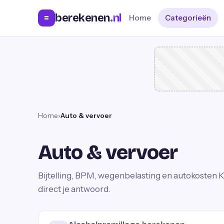
berekenen
.nl
=
Home
Categorieën
Home
›
Auto & vervoer
Auto & vervoer
Bijtelling, BPM, wegenbelasting en autokosten
K
direct je antwoord.