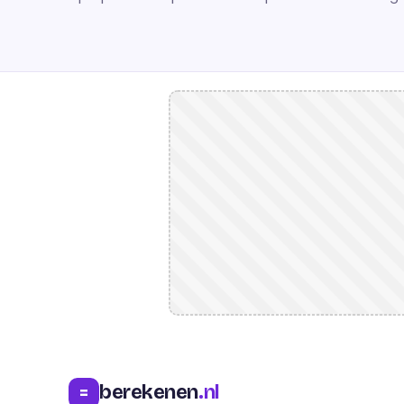
berekenen
.nl
=