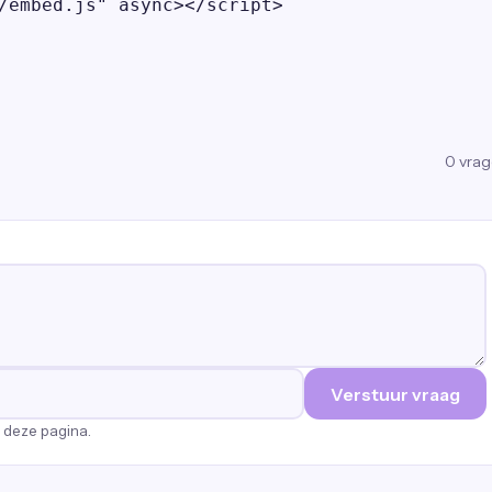
/embed.js" async></script>
0
vra
Verstuur vraag
p deze pagina.