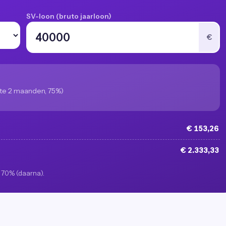
SV-loon (bruto jaarloon)
€
e 2 maanden, 75%)
€ 153,26
€ 2.333,33
f 70% (daarna).