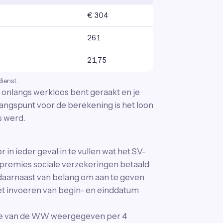
€ 304
261
21,75
dienst.
onlangs werkloos bent geraakt en je
angspunt voor de berekening is het loon
s werd.
n ieder geval in te vullen wat het SV-
r premies sociale verzekeringen betaald
is daarnaast van belang om aan te geven
 het invoeren van begin- en einddatum
te van de WW weergegeven per 4