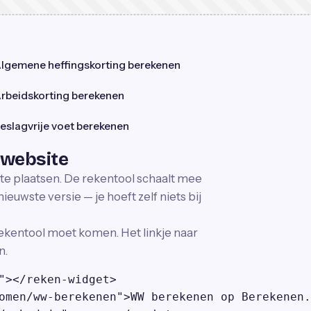
lgemene heffingskorting berekenen
rbeidskorting berekenen
eslagvrije voet berekenen
 website
ite plaatsen. De rekentool schaalt mee
ieuwste versie — je hoeft zelf niets bij
ekentool moet komen. Het linkje naar
n.
"></reken-widget>

omen/ww-berekenen">WW berekenen op Berekenen.