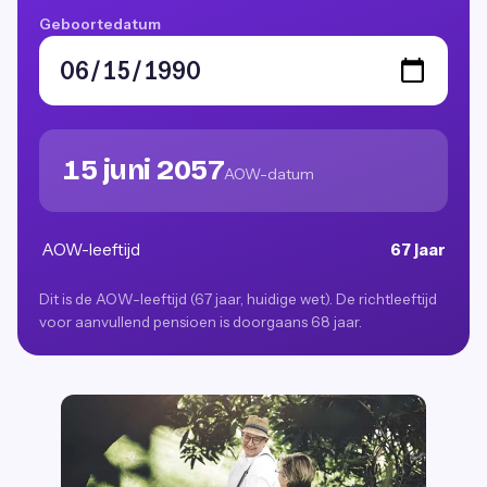
Geboortedatum
15 juni 2057
AOW-datum
AOW-leeftijd
67 jaar
Dit is de AOW-leeftijd (67 jaar, huidige wet). De richtleeftijd
voor aanvullend pensioen is doorgaans 68 jaar.