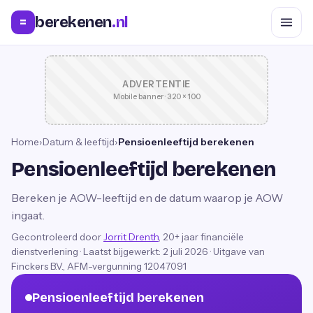
berekenen
.nl
=
ADVERTENTIE
Mobile banner · 320 × 100
Home
›
Datum & leeftijd
›
Pensioenleeftijd berekenen
Pensioenleeftijd berekenen
Bereken je AOW-leeftijd en de datum waarop je AOW
ingaat.
Gecontroleerd door
Jorrit Drenth
, 20+ jaar financiële
dienstverlening
·
Laatst bijgewerkt:
2 juli 2026
· Uitgave van
Finckers B.V., AFM-vergunning 12047091
Pensioenleeftijd berekenen