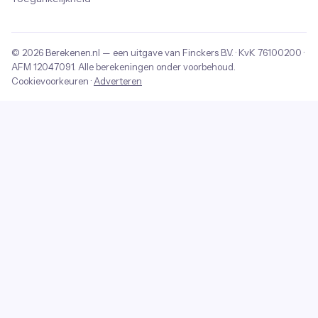
© 2026
Berekenen.nl
— een uitgave van
Finckers B.V.
· KvK
76100200
·
AFM
12047091
. Alle berekeningen onder voorbehoud.
Cookievoorkeuren
·
Adverteren