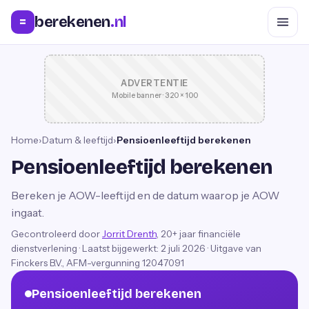
berekenen
.nl
=
ADVERTENTIE
Mobile banner · 320 × 100
Home
›
Datum & leeftijd
›
Pensioenleeftijd berekenen
Pensioenleeftijd berekenen
Bereken je AOW-leeftijd en de datum waarop je AOW
ingaat.
Gecontroleerd door
Jorrit Drenth
, 20+ jaar financiële
dienstverlening
·
Laatst bijgewerkt:
2 juli 2026
· Uitgave van
Finckers B.V., AFM-vergunning 12047091
Pensioenleeftijd berekenen