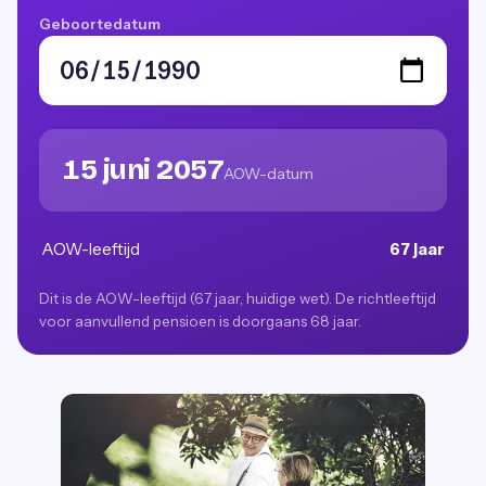
Geboortedatum
15 juni 2057
AOW-datum
AOW-leeftijd
67 jaar
Dit is de AOW-leeftijd (67 jaar, huidige wet). De richtleeftijd
voor aanvullend pensioen is doorgaans 68 jaar.