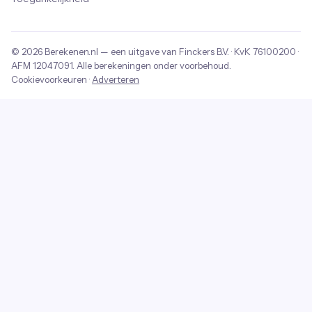
© 2026
Berekenen.nl
— een uitgave van
Finckers B.V.
· KvK
76100200
·
AFM
12047091
. Alle berekeningen onder voorbehoud.
Cookievoorkeuren
·
Adverteren