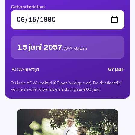
Geboortedatum
15 juni 2057
AOW-datum
AOW-leeftijd
67 jaar
Dit is de AOW-leeftijd (67 jaar, huidige wet). De richtleeftijd
voor aanvullend pensioen is doorgaans 68 jaar.