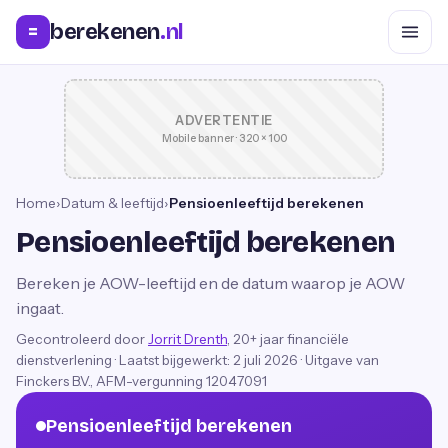
berekenen
.nl
=
ADVERTENTIE
Mobile banner · 320 × 100
Home
›
Datum & leeftijd
›
Pensioenleeftijd berekenen
Pensioenleeftijd berekenen
Bereken je AOW-leeftijd en de datum waarop je AOW
ingaat.
Gecontroleerd door
Jorrit Drenth
, 20+ jaar financiële
dienstverlening
·
Laatst bijgewerkt:
2 juli 2026
· Uitgave van
Finckers B.V., AFM-vergunning 12047091
Pensioenleeftijd berekenen