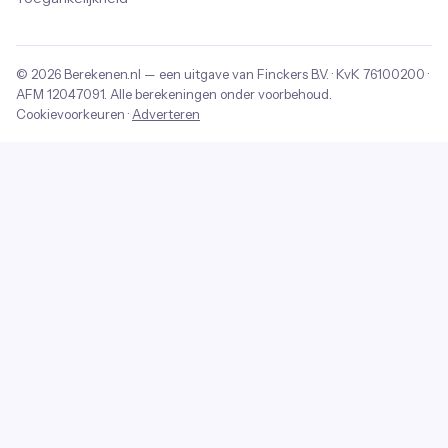
© 2026
Berekenen.nl
— een uitgave van
Finckers B.V.
· KvK
76100200
·
AFM
12047091
. Alle berekeningen onder voorbehoud.
Cookievoorkeuren
·
Adverteren