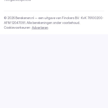
© 2026
Berekenen.nl
— een uitgave van
Finckers B.V.
· KvK
76100200
·
AFM
12047091
. Alle berekeningen onder voorbehoud.
Cookievoorkeuren
·
Adverteren