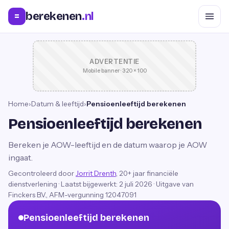
berekenen
.nl
=
ADVERTENTIE
Mobile banner · 320 × 100
Home
›
Datum & leeftijd
›
Pensioenleeftijd berekenen
Pensioenleeftijd berekenen
Bereken je AOW-leeftijd en de datum waarop je AOW
ingaat.
Gecontroleerd door
Jorrit Drenth
, 20+ jaar financiële
dienstverlening
·
Laatst bijgewerkt:
2 juli 2026
· Uitgave van
Finckers B.V., AFM-vergunning 12047091
Pensioenleeftijd berekenen