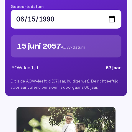
Geboortedatum
15 juni 2057
AOW-datum
AOW-leeftijd
67 jaar
Dit is de AOW-leeftijd (67 jaar, huidige wet). De richtleeftijd
voor aanvullend pensioen is doorgaans 68 jaar.