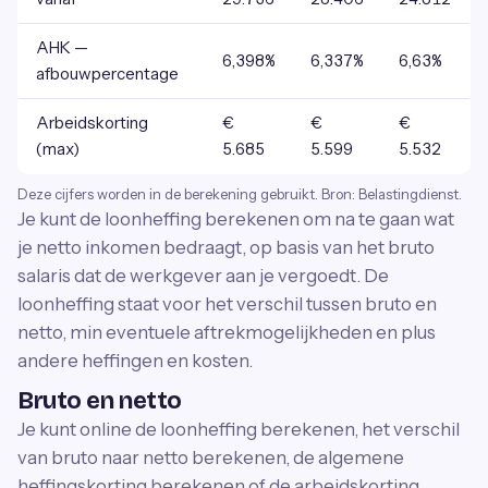
AHK —
6,398%
6,337%
6,63%
afbouwpercentage
Arbeidskorting
€
€
€
(max)
5.685
5.599
5.532
Deze cijfers worden in de berekening gebruikt. Bron: Belastingdienst.
Je kunt de loonheffing berekenen om na te gaan wat
je netto inkomen bedraagt, op basis van het bruto
salaris dat de werkgever aan je vergoedt. De
loonheffing staat voor het verschil tussen bruto en
netto, min eventuele aftrekmogelijkheden en plus
andere heffingen en kosten.
Bruto en netto
Je kunt online de loonheffing berekenen, het verschil
van bruto naar netto berekenen, de algemene
heffingskorting berekenen of de arbeidskorting