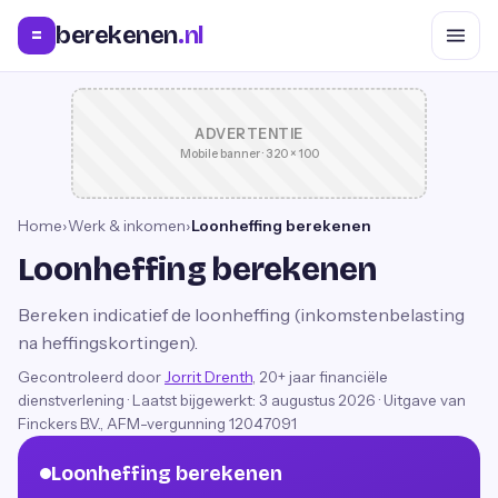
berekenen
.nl
=
ADVERTENTIE
Mobile banner · 320 × 100
Home
›
Werk & inkomen
›
Loonheffing berekenen
Loonheffing berekenen
Bereken indicatief de loonheffing (inkomstenbelasting
na heffingskortingen).
Gecontroleerd door
Jorrit Drenth
, 20+ jaar financiële
dienstverlening
·
Laatst bijgewerkt:
3 augustus 2026
· Uitgave van
Finckers B.V., AFM-vergunning 12047091
Loonheffing berekenen