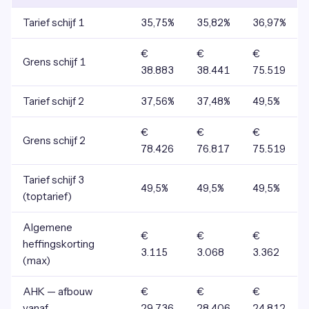
Tarief schijf 1
35,75%
35,82%
36,97%
€
€
€
Grens schijf 1
38.883
38.441
75.519
Tarief schijf 2
37,56%
37,48%
49,5%
€
€
€
Grens schijf 2
78.426
76.817
75.519
Tarief schijf 3
49,5%
49,5%
49,5%
(toptarief)
Algemene
€
€
€
heffingskorting
3.115
3.068
3.362
(max)
AHK — afbouw
€
€
€
vanaf
29.736
28.406
24.812