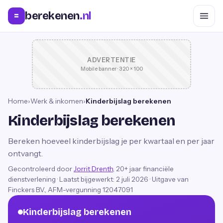
berekenen
.nl
=
ADVERTENTIE
Mobile banner · 320 × 100
Home
›
Werk & inkomen
›
Kinderbijslag berekenen
Kinderbijslag berekenen
Bereken hoeveel kinderbijslag je per kwartaal en per jaar
ontvangt.
Gecontroleerd door
Jorrit Drenth
, 20+ jaar financiële
dienstverlening
·
Laatst bijgewerkt:
2 juli 2026
· Uitgave van
Finckers B.V., AFM-vergunning 12047091
Kinderbijslag berekenen