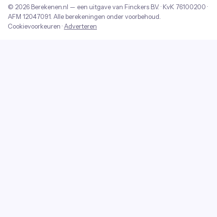
© 2026
Berekenen.nl
— een uitgave van
Finckers B.V.
· KvK
76100200
·
AFM
12047091
. Alle berekeningen onder voorbehoud.
Cookievoorkeuren
·
Adverteren