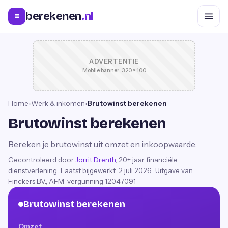
berekenen
.nl
=
ADVERTENTIE
Mobile banner · 320 × 100
Home
›
Werk & inkomen
›
Brutowinst berekenen
Brutowinst berekenen
Bereken je brutowinst uit omzet en inkoopwaarde.
Gecontroleerd door
Jorrit Drenth
, 20+ jaar financiële
dienstverlening
·
Laatst bijgewerkt:
2 juli 2026
· Uitgave van
Finckers B.V., AFM-vergunning 12047091
Brutowinst berekenen
Omzet