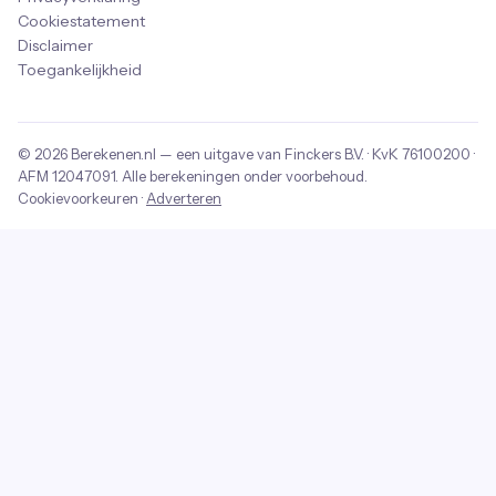
Cookiestatement
Disclaimer
Toegankelijkheid
© 2026
Berekenen.nl
— een uitgave van
Finckers B.V.
· KvK
76100200
·
AFM
12047091
. Alle berekeningen onder voorbehoud.
Cookievoorkeuren
·
Adverteren