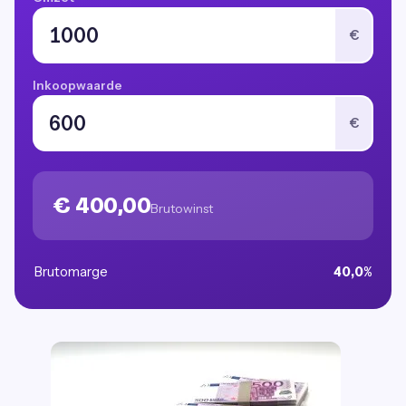
€
Inkoopwaarde
€
€ 400,00
Brutowinst
Brutomarge
40,0%